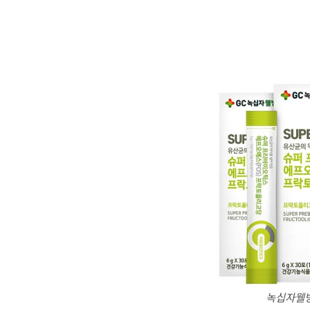
녹십자웰빙