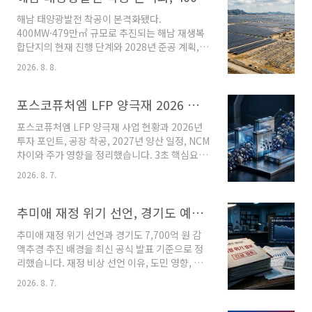
분기 말 현금성 자산은 88조원, 차입금을 뺀 순현
해남 태양광발전 착공이 본격화됐다.
금은 69.4조원까지 늘었다.현금이 쌓인 핵심 배
400MW·479만㎡ 규모로 추진되는 해남 재생복
경은 HBM·AI 서버용 D램·eSSD 등 고부가 제품
합단지의 현재 진행 단계와 2028년 준공 계획,
판매와 메모리 가격 상승에 따른 막대한 이익이
주민참여와 전력 공급 내용을 최신 기준으로 정
다.이번 투자는 단기 주가에는 부담이 될 수 있지
2026. 8. 8.
리했습니다. (2026년 8월 8일 기준 최신 내용) 3
만, AI 메모리 수요에 대응할 생산능력을 확보한
초 핵심요약해남 혈도간척지에서 400MW급 태
다는 점에서는 중장기 성장 기반으로 볼 수 있..
양광발전단지 착공사업부지는 약 479만㎡, 총사
포스코퓨처엠 LFP 양극재 2026 투자 이유와 생산 일정 총정리
업비는 6,807억원2028년 준공 후 연간
포스코퓨처엠 LFP 양극재 사업 현황과 2026년
529GWh 규모의 무탄소 전력 생산 목표전체
투자 포인트, 공장 착공, 2027년 양산 일정, NCM
400MW 중 10MW는 영농형 태양광으로 조성주
차이와 주가 영향을 정리했습니다. 3초 핵심요약
민참여와 이익공유를 통해 사업기간 동안 약
포스코퓨처엠은 LFP 양극재 시장 진입을 위해 전
1,500억원을 지역사회에 환원할 계획이다. 해남
2026. 8. 7.
용 공장 건설을 시작했다.2027년 양산을 목표로
태양광발전 착공, 무엇이 달라졌나해남 태양광발
최대 연산 5만 톤 규모 확대를 추진한다.기존 하
전 사업이 실제 공사 단계에 들어갔다. 전남광주
이니켈 중심 사업에서 LFP까지 포트폴리오를 넓
추미애 재정 위기 선언, 경기도 예산에 무슨 일이? 7700억 감액추경 이유 총정리
통합특별시와 한국남동발전 등은 2026년 8월 7
히는 전략이다. 포스코퓨처엠 LFP 양극재, 왜 시
일 해남 혈..
추미애 재정 위기 선언과 경기도 7,700억 원 감
장이 주목할까?(2026년 8월 7일 기준 최신 내
액추경 추진 배경을 최신 공식 발표 기준으로 정
용) 전기차 배터리 시장이 고성능 니켈·코발트 기
리했습니다. 재정 비상 선언 이유, 도민 영향, 감
반 NCM 배터리와 가격 경쟁력이 높은 LFP 배터
액추경 의미를 한눈에 확인하세요. (2026년 8월
리로 나뉘면서 국내 배터리 소재 기업들의 전략
2026. 8. 7.
7일 기준 최신 내용) 3초 핵심요약경기도가 재정
도 변화하고 있다. 포스코퓨처엠은 기존 주력 제
비상 상황을 공식 선언했다.올해만 약 7,700억
품인 하이니켈 양극재 중심에서 벗어나 LFP 양극