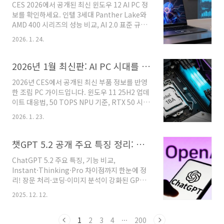
CES 2026에서 공개된 최신 윈도우 12 AI PC 정
츠 가치가 더욱 큰 영향을 미칩니다. 이 글에서는
보를 확인하세요. 인텔 3세대 Panther Lake와
2026년 기준으로 유튜브 채널을 처음 만드는 사
AMD 400 시리즈의 성능 비교, AI 2.0 표준 규격
람들이 반드시 알아야 할 최신 전략을 정리했습
(NPU, RAM), 그리고 실시간 번역 및 시맨틱 검
니다. 유튜브 알고리즘의 핵심 원리2026년 유튜
2026. 1. 24.
색 활용 팁까지 상세히 정리했습니다. 1문장 요
브에서 중요한 목표는 다음과 같습니다. 특정 시
약: 2026년 1월 출시된 윈도우 12 AI PC는 최대
청자에게 반복적으로 가치 있는 콘텐츠를 제공하
60 TOPS 성능의 차세대 NPU를 탑재하여, 별도
2026년 1월 최신판: AI PC 시대를 선점하는 조립 PC 부품 선택 가이드
는 채널에 노출 기회를 확대 즉, 단순 조회..
의 클라우드 연결 없이도 고도화된 멀티모달 AI
2026년 CES에서 공개된 최신 부품 정보를 반영
작업을 온디바이스로 완벽하게 처리합니다. 윈도
한 조립 PC 가이드입니다. 윈도우 11 25H2 업데
우 12 AI PC 2.0, 검색 환경이 바뀌다2026년 1
이트 대응법, 50 TOPS NPU 기준, RTX 50 시리
월, 컴퓨팅 시장의 화두는 단연 '윈도우 12 AI PC
즈의 전력 효율 관리 등 실제 조립 시 반드시 알아
2.0'입니다. 단순히 AI 앱을 돌리는 수준을 넘어,
2026. 1. 23.
야 할 전문가 팁을 확인하세요. ※ 이 포스팅에는
OS 자체가 AI를 기반으로 재설계되었습니다.가
쿠팡 파트너스 제휴마케팅 링크가 포함되어 있습
장 중요한 결론..
니다. 해당 링크를 통해 구매가 이루어질 경우, 일
챗GPT 5.2 공개 주요 특징 정리: 성능, 활용법, 업데이트 핵심 비교
정 수수료를 제공받을 수 있습니다. 제품의 가격,
ChatGPT 5.2 주요 특징, 기능 비교,
상세 정보, 고객 리뷰 등은 각 상품의 상세페이지
Instant·Thinking·Pro 차이점까지 한눈에 정
를 통해 확인하실 수 있습니다. 핵심요약 : 2026
리! 장문 처리·코딩·이미지 분석이 강화된 GPT-
년 1월 기준, 인텔 18A 공정의 코어 울트라 시리
5.2 업데이트 핵심과 실제 활용법, 자주 묻는 질
즈 3와 AMD의 9950X3D2, 그리고 전 모델
2025. 12. 12.
문까지 초보자도 쉽게 이해하도록 설명했습니다.
GDDR7을 탑재한 RTX 50 시리즈가 조립 PC 시
2025년 12월 OpenAI가 ChatGPT 5.2 정식 버
장의 표준입니다. 2026년 1월, 조립 ..
전을 발표했습니다. 이번 업데이트는 전문 작업
1
2
3
4
···
200