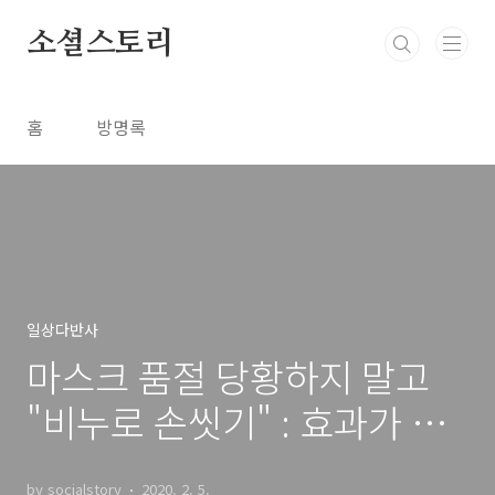
본문 바로가기
소셜스토리
홈
방명록
일상다반사
마스크 품절 당황하지 말고
"비누로 손씻기" : 효과가 높
은 감염 예방법
by socialstory
2020. 2. 5.