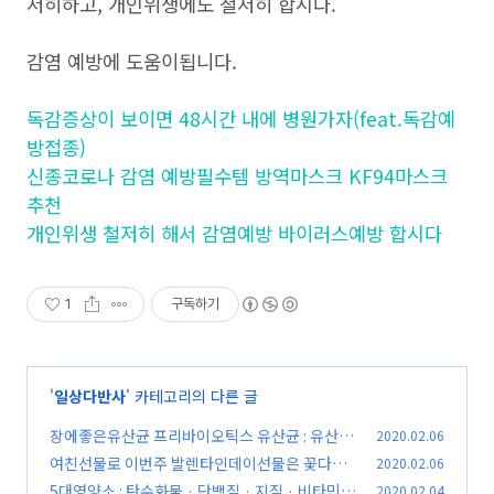
저히하고, 개인위생에도 철저히 합시다.
감염 예방에 도움이됩니다.
독감증상이 보이면 48시간 내에 병원가자(feat.독감예
방접종)
신종코로나 감염 예방필수템 방역마스크 KF94마스크
추천
개인위생 철저히 해서 감염예방 바이러스예방 합시다
1
구독하기
'
일상다반사
' 카테고리의 다른 글
장에좋은유산균 프리바이오틱스 유산균 : 유산균
2020.02.06
추천
여친선물로 이번주 발렌타인데이선물은 꽃다발
2020.02.06
(0)
꽃선물 추천
5대영양소 : 탄수화물 · 단백질 · 지질 · 비타민 ·
2020.02.04
(0)