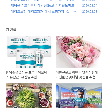
미네랄 5 개의 영양소
재택근무 프리랜서 장단점(feat.디지털노마드)
2020.02.04
(0)
메리츠보험(메리츠화재)에서 보험가입 : 실비보
2020.02.03
(0)
험 암보험 3대진단비보험 추천
(0)
관련글
장에좋은유산균 프리바이오틱
여친선물로 이번주 발렌타인데
스 유산균 : 유산균추천
이선물은 꽃다발 꽃선물 추천