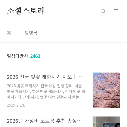
본문 바로가기
소셜스토리
홈
방명록
일상다반사
2463
2026 전국 벚꽃 개화시기 지도｜서울·부산·대구 벚꽃 언제 피나?
2026 벚꽃 개화시기 전국 예상 일정 정리. 서울
벚꽃 개화시기, 부산 벚꽃 개화시기, 진해 벚꽃 개
화시기와 만개 시기, 벚꽃 여행 일정까지 한눈에
확인하세요. 핵심 요약 (2026년 3월 기준 최
2026. 3. 13.
신)2026년 벚꽃은 제주에서 3월 20~22일 사이
가장 먼저 개화할 것으로 예상됩니다.이후 부산
은 3월 23~25일, 대구는 3월 25~26일, 수도권
2026년 가성비 노트북 추천 총정리｜대학생·사무용·인강용 가격 대비 성능 TOP
은 서울 기준 4월 1~2일경 개화가 시작됩니다.벚