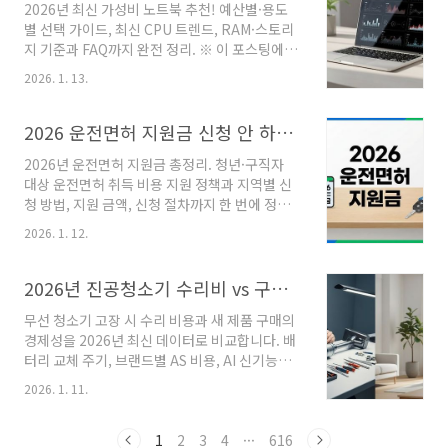
2026년 최신 가성비 노트북 추천! 예산별·용도
꽃은 보통 개화 후 약 5~7일 뒤 만개에 도달합니
별 선택 가이드, 최신 CPU 트렌드, RAM·스토리
다.따라서 서울의 벚꽃 절정 시기는 4월 7~10일
지 기준과 FAQ까지 완전 정리. ※ 이 포스팅에는
전후가 될 가능성이 높습니다.최근 기후 변화 영
쿠팡 파트너스 제휴마케팅 링크가 포함되어 있습
향으로 개화 시기가 평년보다 약 3~5일 정도 빨
2026. 1. 13.
니다. 해당 링크를 통해 구매가 이루어질 경우, 일
라지는 경향이 나타나고 있습니다.봄이 가까워지
정 수수료를 제공받을 수 있습니다. 제품의 가격,
면 많은 사람들이 가장 먼저 검색하는 정보가 바
상세 정보, 고객 리뷰 등은 각 상품의 상세페이지
2026 운전면허 지원금 신청 안 하면 손해, 청년 최대 얼마까지 받을 수 있을까?
로 벚꽃 개화 시기입..
를 통해 확인하실 수 있습니다. 2026년 최신 가
2026년 운전면허 지원금 총정리. 청년·구직자
성비 노트북 추천 총정리30만~120만 원대 용도
대상 운전면허 취득 비용 지원 정책과 지역별 신
·사양별 최적 모델 추천 + 구매 체크리스트 핵심
청 방법, 지원 금액, 신청 절차까지 한 번에 정리
요약핵심 기준(2026 최신): CPU는 Intel i5 이
했습니다. 혹시 운전면허 취득 비용 때문에 망설
상 / Ryzen 5 이상 이상, AI기능 탑재 신형 모델
2026. 1. 12.
이고 있다면 먼저 지원 대상 여부를 확인해 보세
도 고려가성비 가격대 옵션:예산 절약형 30–50
요. 2026년에도 일부 지자체에서는 청년층을 대
만 원표준 가성비 50–80만 원여유 있는 가성비..
상으로 운전면허 학원비와 시험 응시료를 지원하
2026년 진공청소기 수리비 vs 구매 비교, 본전 뽑는 '50% 결정 법칙'
고 있습니다. 지역에 따라 지원 금액 차이가 크기
무선 청소기 고장 시 수리 비용과 새 제품 구매의
때문에 같은 운전면허를 준비하더라도 받을 수
경제성을 2026년 최신 데이터로 비교합니다. 배
있는 혜택이 수십만 원 이상 달라질 수 있습니다.
터리 교체 주기, 브랜드별 AS 비용, AI 신기능의
특히 예산이 소진되면 조기 마감되는 경우도 있
가치를 분석하여 합리적인 선택 기준을 제시합니
어 신청 시기를 놓치지 않는 것이 중요합니다. 핵
2026. 1. 11.
다. 한 문장 핵심 요약: 2026년 기준 청소기 수리
심 요약 (2026년 3월 기준)2026년 현재 한국에
비가 구매가의 50%를 넘거나 사용 연수가 5년
는 전국 공통 운전면허 지원금 제도는 없으며, 대
이상이라면, AI 효율이 높은 신형으로 교체하는
1
2
3
4
···
616
부분 지자체 청년 정책 형태로 운전면허 ..