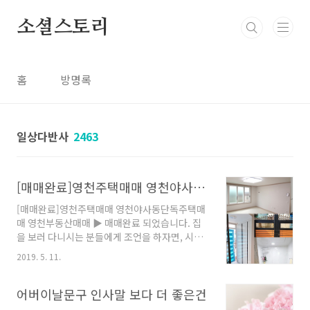
본문 바로가기
소셜스토리
홈
방명록
일상다반사
2463
[매매완료]영천주택매매 영천야사동단독주택매매 영천부동산매매
[매매완료]영천주택매매 영천야사동단독주택매
매 영천부동산매매 ▶ 매매완료 되었습니다. 집
을 보러 다니시는 분들에게 조언을 하자면, 시내
단독주택 매물의 경우 연식이 오래된 경우가 많
2019. 5. 11.
습니다. 하여, 무조건 단열이 잘되는지 + 수압은
좋은지 + 배관누수여부 + 창문샷시 + 주변 환경
등을 꼼꼼하게 살펴보시기 바랍니다. 눈에 보이
어버이날문구 인사말 보다 더 좋은건
는 외관만 중요한게 아니죠. 특히 대부분의 단독