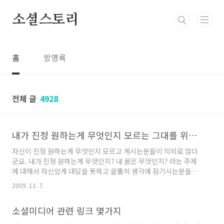
본문 바로가기
소셜스토리
홈
방명록
전체 글
4928
내가 진정 원하는게 무엇인지 모르는 그대를 위해...
자신이 진정 원하는게 무엇인지 모르고 계시는분들이 의외로 많더
군요. 내가 진정 원하는게 무엇인지? 내 꿈은 무엇인지? 라는 주제
에 대해서 자신있게 대답을 못하고 골똘히 생각에 잠기시는분들이
의외로 많다는데서 놀랐습니다. 아마도 짧은 제 소견으로는 각자의
2009. 11. 7.
삶에 고군분투 하며 살아가고 있다보니, 자신 스스로를 되돌아 볼수
있는 시간적인 여유도 챙기질 못했거니와 마음의 여유 또한 가지지
소셜미디어 관련 링크 몇가지
못하며 아둥바둥 거리며 하루하루 전쟁같은 시간들을 보내는게 이
유가 되지 않을까 싶더군요. 아래 두개의 포스팅 내용과 관련글들을