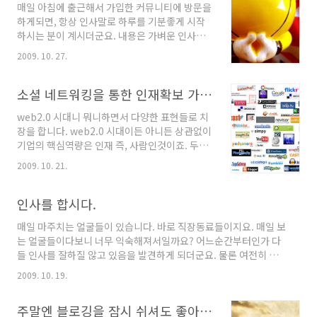
매일 아침에 출근해서 가입한 커뮤니티에 방문을
슈가 발생한 경우, 과거의 업무형태를 살짝 보노라면 거의 언론사나
하게되면, 항상 인사말로 하루를 기분좋게 시작
특정 사이트에 이슈가 된 글을 삭제한다거나,(혹은 요청한다거나)
하시는 분이 계시더군요. 내용은 가벼운 인사말
대응과 관련한 보도자료 돌리는게 전부인 형태가 되더군요..
부터, 좋은 글들까지~ 두루두루 그날그날의 기분
2009. 10. 27.
이나 느낌을 잘 표현해서 적어놓으시곤 하셨는
데, 은근히 기분이 좋아지더군요. 긍정적 생각과
의식이 절로 전달되어진다고 할까요? ^^ 나의 얼
소셜 네트워킹을 통한 인재확보 가능할까?
굴표정 하나하나, 내 목소리에서 전달되어질 느
web2.0 시대니 뭐니하면서 다양한 표현들로 치
낌 하나하나, 생각의 조각들 하나하나가 긍정적
장을 합니다. web2.0 시대이든 아니든 상관없이
인 방향으로 전달되어질 수 있다면, 이것이야말
기업의 핵심역량은 인재 즉, 사람인것이죠. 두말
로 바로 행복 바이러스. 긍정적 영향을 조직에도
할것도 없습니다. 가장 근본적인 대답이기도 하
미칠수 있지 않을까 하는 생각이 들었습니다. 오
2009. 10. 21.
고 가장 어려운 내용이기도 합니다. 오늘 보도자
늘 하루도 출근해서 나와 함께 일하고 있는 동료
료 형태로 web 2.0시대에도 사람이 핵심! 소셜
구성원들의 모습을 지켜보곤 합니다. 때론 잦은
네트워킹을 통한 인재확보 가능할까?라는 내용
인사를 합시다.
출장과 야근으로 이어지는 업무의 연속으로 인해
으로 LG경제연구원 발표 자료가 인터넷에 올라
지치고 힘든 표정일때..
매일 마주치는 얼굴들이 있습니다. 바로 직장동료들이지요. 매일 보
왔더군요. 내용보기 >>
는 얼굴들이다보니 너무 익숙해져서일까요? 어느순간부터인가 다
http://newswire.ytn.co.kr/newsRead.php?
들 인사를 잘하질 않고 있음을 발견하게 되더군요. 물론 여전히 인
md=A01&tm=1&no=435160 최근에 블로그
사 잘하는 동료도 있지만, 의외로 많은 동료들이 그냥 고개만 까딱~
와 트위터등을 활용한 채용이 가능할까 싶어, 인
2009. 10. 19.
하는 하는둥 마는둥의 행동을 보이고 마는게 눈에 보이더군요. 세치
재 채용관련 글들을 몇개 올렸습니다. 그중에는
혀에서 인사 한마디 내뱉는다고 해서 돈이 들어가는것도 아닌데, 너
댓글이나, 메일로 문의주신분들이 몇분 계셨습니
주말엔 블로깅을 잠시 쉬셔도 좋아요 :)
무나도 기본예절이 부족한게 아닌가 싶어서, 다시금 유치원시절로
다만 결론적으로는 단 한분도 채용하지는 못했었