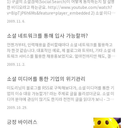
1) 구글의 소셜검색(Social Search)이 어떻게 동작하는지 잘 설명
참고해서 보신다면, 조금은 도움이 될까 싶어 적어봅니다만, 중요한
한 비디오라고 하는군요. http://www.youtube.com/watch?
것은 스스로의 마음가짐인거죠. 열정도 필요하지만 무엇보다 중요
v=BlpTjP6h6Ms&feature=player_embedded 2) 소셜 미디어
한것은 생각한것을, 마음먹은것을 행동으로 실천할 수 있는 용기 또
커뮤니케이션 전문가의 업무분야 소셜 미디어 플랫폼 / 소셜 네트워
한 필요한법..
2009. 11. 6.
크 전략 / 사내 유관 부서 협업 실행 소셜 미디어 툴 리뷰 / 콘텐츠 편
집 전략 / 소셜 미디어 트레이닝 소셜 미디어 정책 / 소셜 미디어 대
소셜 네트워크를 통해 입사 가능할까?
화 분석 / 소셜 미디어 협의회 / 소셜 미디어 활동 평가
http://junycap.com/blog/582 3) 원더걸스 미국 진출의 1등
언젠가부터, 인력채용을 준비할때마다 소셜 네트워크를 활용하고
공신은 블로그? http://www.midorisweb.com/596 많은 분야
자 한것 같습니다. 대표적인 예로, 제 블로그와 트위터, 기타 소셜 네
가 있겠지만 엔터테인먼트 영역에선 소셜미디어가 ..
트워크 서비스를 활용한 채용홍보였지요. 얼마전까지만 해도, 결과
만 놓고 본다면 아직까지도 소셜 네트워크를 활용한 채용에는 한계
2009. 11. 2.
가 있어 보였습니다. 당연한 이야기일수도 있을테지만, 한가지 가능
성에 주목했던것은 시간이 흐름에 따라 조금씩 채용 내용에 대한 피
소셜 미디어를 통한 기업의 위기관리
드백이 생기더라는겁니다. 해당 채용공고가 올라온 블로그나, 트위
터, 기타 소셜 네트워크 서비스등에 댓글, 메시지, 방명록, 메일 등
미도리님의 블로그를 RSS로 구독해보다가, 소셜 미디어를 통한 기
등해서 조금씩이나마 반응이 생기더라는거죠. 입사지원 관련하여
업의 이슈 대응 가능할가? 라는 주제로 글을 올리셨더군요. 소셜 미
궁금했던 사항들에 대해서 물어오는 분들이 생겨난다는것에서 다
디어 분야에 관심이 많기도 한지라 천천히 글을 읽다가 보니 - 그럼
시한번 소셜 네트워크의 가능성에 주목하게 되더군요. 드디어 그 결
과연 우리 회사에선 기업의 이슈가 생겼을 경우 어떻게 대응을 할
실의 한 부분으..
2009. 10. 29.
까? 라는 생각이 들더군요. 보통의 작은 회사들의 경우, 사내 인력의
수가 한정되어 있는게 사실이죠. 특히나, 대외홍보나 언론사를 상대
긍정 바이러스
로 업무를 진행하는 부서는 특정부서일 경우가 많구요, 인력도 불과
몇명 내외인 경우가 대부분일텐데... 위의 내용처럼 기업의 특정 이