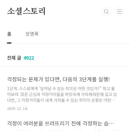
본문 바로가기
소셜스토리
홈
방명록
전체 글
4922
걱정되는 문제가 있다면, 다음의 3단계를 실행!
1단계. 스스로에게 '일어날 수 있는 최악은 어떤 것인가?" 하고 물
어보라. 많은 근심과 걱정거리들을 머릿속에 가득채워둔채 살고 있
다면, 그 걱정거리들이 내게 가져올 수 있는 최악의 상황은 어떤것
들인지에 대한 질문을 스스로에게 물어보는 과정이 필요합니다. 2
2009. 12. 14.
단계. 필요한 경우 최악을 받아들일 준비를 하라. 피할 수 없다면 경
우에 따라서는 최악의 상황에 대해서 담담히 받아들일 수 있는 자세
걱정이 여러분을 쓰러뜨리기 전에 걱정하는 습관을 없애는 방법
도 필요합니다. 최악의 경우가 닥친 그순간에 필요한 말은 어쩌면...
'이것이 현실이다. 피할 수 없으니 받아들이자!' 이런 자세가 아닐런