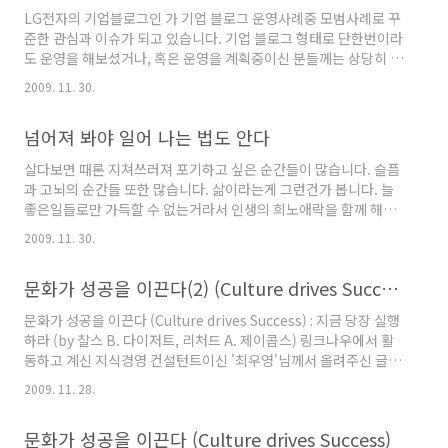
쯤 활용했던 포스팅을 살짝 수정해서 재탕 해먹
LG전자의 기업블로그인 가 기업 블로그 운영사례중 모범사례로 꾸
고 있습니다.ㅋㅋ -
준한 관심과 이슈가 되고 있습니다. 기업 블로그 형태로 단한번이라
도 운영을 해보셨거나, 혹은 운영을 계획중이신 분들께는 상당히 도
움이 될수 있을만한 모범적인 사례입니다. ^^ 상세 내용은 아래 링
2009. 11. 30.
크된 url 포스팅을 참조하시면 되겠지만, 내용중에 가장 핵심인 부
분인듯 싶어 인용을 해봅니다. 기업 블로그의 성공적인 운영을 위해
넘어져 봐야 일어 나는 법도 안다
서는, 콘텐츠, 스토리텔링, 사내 협업, 신뢰, 인식등의 각 요소요소
들이 잘 융화가 되어야만 가능하지 않을까 싶습니다. 생각처럼 만만
살다보면 때론 지쳐쓰러져 포기하고 싶은 순간들이 많습니다. 슬픔
한 작업은 아니기에, 기업 블로그의 운영은 결국 어느 한 부서만의
과 고뇌의 순간들 또한 많습니다. 삶이라는게 그런건가 봅니다. 늘
업무나 문제가 아닌 기업내부의 전반적인 협조를 필요로 하기에, 사
좋은일들로만 가득할 수 없는거라서 인생의 희노애락을 함께 해야
내 인식변화라는 주요 이슈부터 해결이 되어야만 고객과의 성공적..
만이 비로써 온전한 하나의 삶이 되는건가 봅니다. 인터넷 뉴스기사
2009. 11. 30.
에 방송인 김제동씨가 얘기한 말이 인상적인게 있어 인용해봅니다.
"넘어져 봐야 일어 나는 법도 안다" (기사 내용보기 :
문화가 성공을 이끈다(2) (Culture drives Success)
http://bit.ly/5AGE6K) 지금 이순간 여러분의 삶은 순탄하신가
요? 기왕이면 그랬으면 좋겠습니다. 행여라도, 지금 이순간 여러분
문화가 성공을 이끈다 (Culture drives Success) : 지금 당장 실행
의 삶이 고통스럽거나 삶의 무게에 짓눌려 허우적대고 있으시다면,
하라 (by 찰스 B. 다이저트, 리처드 A. 제이콥스) 링크나우에서 활
아직 우리의 삶은 좀더 나아질 수 있단 믿음과 희망으로 이겨냈으면
동하고 계신 지식경영 컨설턴트이신 '최우영'님께서 올려주신 글인
합니다. 수없이 넘어지고 쓰러지며 좌절은 할지언정 결코 포기는 하
데, 인상적인 내용이 있어 발췌 하였습니다. 항목별 하단에 저의 경
지..
2009. 11. 28.
험이 적용된 부분에선 한줄정도의 멘트를 추가하기도 하였습니다.
기업 성공의 원동력의 근본은 사람이겠지만, 사람을 기준으로 형성
문화가 성공을 이끈다 (Culture drives Success)
되는 조직문화의 힘이 얼마나 큰가 하는것을 새삼 느끼게 되는 내용