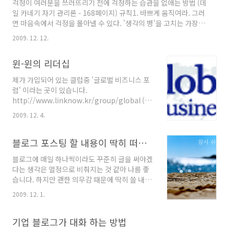
걱정이 여러분을 쓰러뜨리기 전에 걱정하는 습관을 없애는 방법 (데
지? 3단계. 침착하게 최악의 상황을 개선하기 위해 노력하라. 자~
일 카네기 자기 관리론 - 168페이지) 규칙1. 바쁘게 움직여라. 그러
내머릿속을 헤집고 다니는 걱정거리들을 떨쳐내기 위해서는 이전
면 마음속에서 걱정을 몰아낼 수 있다. '생각의 병'을 고치는 가장 좋
글들에서도 언급된 규칙들을 참고하셔도 좋지만, 결국 중요..
은 방법은 활동을 많이 하는 것이다. 규칙2. 사소한 일에 과잉 반응
2009. 12. 12.
하지 말라. 손톱만한 가치도 없는 하찮은 일로 스스로의 행복을 망
치지 말라. 규칙3. 평균의 법칙을 사용해서 쓸데없는 걱정을 물리쳐
윈-윈의 리더십
라. 스스로에게 이렇게 물어보라. '평균의 법칙으로 보았을 때 내가
걱정하고 있는 일이 실제로 일어날 가능성은 얼마나 되는가?' 규칙
제가 가입되어 있는 클럽중 '글로벌 비즈니스 포
4. 피할 수 없는 것과 협력하라. 여러분이 변화시키거나 개선할 수
럼' 이라는 곳이 있습니다.
없는 상황이라는 판단이 서면 스스로에게 이렇게 얘기하라. '이게
http://www.linknow.kr/group/global (회
현실이다. 달라지지 않는다.' 규칙5. 걱정..
원 : 940명 / 글 : 625개 / 분류 : 경제와 경영) '김
2009. 12. 4.
민철 위원의 칼럼' 이라는 포럼에 오늘 리더십에
관한 좋은 내용이 있어 부분 발췌 인용해봅니다.
(전체 칼럼 내용보기) 요즘 리더십에 대해 더 많
블로그 포스팅 할 내용이 딱히 떠오르지 않는다면...
이 생각을 하게 됩니다. 나는 어떤 리더가 되고 싶
블로그에 매일 하나씩이라도 꾸준히 글을 써야겠
은가? 어떤 리더가 되어야 할까? 그러기 위해 지
다는 생각은 열정으로 비춰지는 것 같아 나름 좋
금 내가 해야 하는 것은 무엇일까? 마음의 여유가
습니다. 하지만 괜한 의무감 때문에 딱히 쓸 내용
있을 때마다 늘 나에게 던지는 질문입니다. 일단
도 떠오르질 않는데, 작성하는것은 블로그 구독
내가 추구하는 리더십은 섬기는 리더십입니다.
2009. 12. 1.
자분들에게 민폐끼치는 행위가 될수도 있어서리,
사람을 진심으로 대하고 리더의 권위를 내세우지
차라리 블로그 포스팅 할 내용이 딱히 떠오르지
않고 한 사람 한 사람의 성장을 위해 내가 먼저 노
않는다면... 잠시 쉬어가자구요! ^^ - 작년 가을
기업 블로그가 대화 하는 방법
력하는 것입니다. 진심..