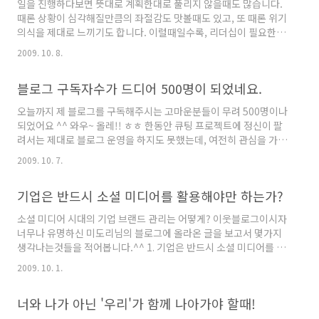
일을 진행하다보면 뜻대로 계획한대로 풀리지 않을때도 많습니다.
아래는 제가 가입한 어느 사이트에 올라온 OOO회사의 대표님이 직
때론 상황이 심각해질만큼의 좌절감도 맛볼때도 있고, 또 때론 위기
접 작성한 내용인데, 목표가 구체적입니다. 막연하게 매출을 얼만큼
의식을 제대로 느끼기도 합니다. 이럴때일수록, 리더십이 필요한것
늘리겠다가 아니라, 수치로 보다 명확하게 기준을 세우고 있음을 ..
이고 구체적이고도 명확한 비전제시 또한 필요합니다. 이것이 작은
2009. 10. 8.
계기가 되어 상실감과 좌절감에 젖어 있는 직장인들에게 작은 열정
과 기회로 이어질 수도 있기 때문입니다. 즉, 위기의 순간일수록 리
블로그 구독자수가 드디어 500명이 되었네요.
더의 역할이 중요합니다. 요즘들어 부쩍 리더십과 리더의 역할이 과
연 무얼까? 라는 생각을 많이 해봅니다. 단순히 나를 따르라~ 라고
오늘까지 제 블로그를 구독해주시는 고마운분들이 무려 500명이나
외치는게 아니라, 나와 함께하고 있는 구성원들의 역량을 키울수 있
되었어요 ^^ 와우~ 올레!! ㅎㅎ 한동안 큐팅 프로젝트에 정신이 팔
도록 도와주며 이끌어주는 리더. 나아가서는 개인의 꿈과 목표를 달
려서는 제대로 블로그 운영을 하지도 못했는데, 여전히 관심을 가져
성할 수 있도록 기회와 동기부여를 해줄수 있는 리더. 과연 나는 이
주심에 고마울따름입니다. 한편으론 조금만 더 신경쓰자~ 라는 스
중..
2009. 10. 7.
스로의 다짐이랄까... 직장생활에 관련된 다양한 이야기들을 풀어
가면서 사회초년생들과 취업을 준비하고 있는 많은분들께 조금이
기업은 반드시 소셜 미디어를 활용해야만 하는가?
나마 도움이 되고자 하는 마음은 예전이나 지금이나 변함은 없기
에.. 그 무엇을 하던지 간에 참 좋은 계절입니다. 더불어 블로그 운영
소셜 미디어 시대의 기업 브랜드 관리는 어떻게? 이웃블로그이시자
도 다시금 즐겁게 해야겠습니다. ^^ 2009/06/12 - [일상으로의 초
너무나 유명하신 미도리님의 블로그에 올라온 글을 보고서 몇가지
대] - RSS 구독자 수 400명이 되었어요 ^^ 2009/03/11 - [일상으
생각나는것들을 적어봅니다.^^ 1. 기업은 반드시 소셜 미디어를 활
로의 초대] - 구독자수가 300명이 넘었어..
용해야만 하는가? 2. 기업의 특정부서(ex : 홍보, 마케팅)에서만 이
2009. 10. 1.
용하는가? 3. 임원들의 인식이 어떠한가? 4. 기업의 속성과 소셜 미
디어가 연관성이 있는가? 5. 과연 내가 몸담고 있는 기업의 속성상
너와 나가 아닌 '우리'가 함께 나아가야 할때!
소셜 미디어를 활용한 고객과의 관계형성이 꼭 필요한가? 대략 위
의 다섯가지 항목에 대해서 두리뭉실하지만 머릿속을 멤돌더군요.