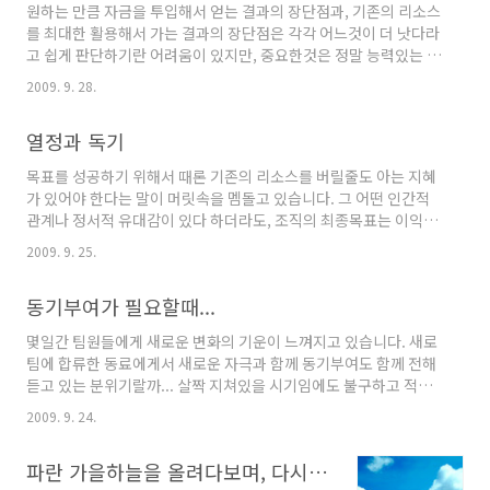
원하는 만큼 자금을 투입해서 얻는 결과의 장단점과, 기존의 리소스
대기업이야 워낙에 인프라(인력, 시간등...)가 좋으니 제외를 하더
를 최대한 활용해서 가는 결과의 장단점은 각각 어느것이 더 낫다라
라도, 중소기업이나 벤처업체의 경우 과연 소셜 미디어가 필요한
고 쉽게 판단하기란 어려움이 있지만, 중요한것은 정말 능력있는 기
가? 라는 질문에는 솔직히 저도 잘모르겠습니다. 작은 기업..
획자나 마케터의 자세라면 후자쪽의 입장에서 어떻게 하면 더 나은
2009. 9. 28.
결과를 만들어 낼수 있을까? 라는 고민의 시간들을 가지는게 훨씬
더 바람직한 자세일터... (지극히 개인적 견해입니다 ㅎㅎ) 기존의
열정과 독기
개인의 경험들이 차지하는 오류중에 하나가, 내가 생각(주장)하는
게 가장 최상의 결과를 얻을 수 있을것이라는 편협된 생각을 가질
목표를 성공하기 위해서 때론 기존의 리소스를 버릴줄도 아는 지혜
수 있다는것이 바로 그것이다. 그래서 매너리즘에 빠지게 되면, 여
가 있어야 한다는 말이 머릿속을 멤돌고 있습니다. 그 어떤 인간적
러모로 어려움이 따르게 마련인지라, 그래서 더욱 더 외부의 새로운
관계나 정서적 유대감이 있다 하더라도, 조직의 최종목표는 이익창
시선, 자극이 필요한바 새 인물을 영입하였음에도 불구하고, 한가지
출이기에 이익창출이라는 목표를 달성하기 위해서 때론 불필요한
..
2009. 9. 25.
감정에 얽매여서, 또는 우물안 개구리처럼 좁은 시각으로 대처를 한
다면, 결과는 대충 짐작할 수 있습니다. 개인의 감정등에 기대어 그
동기부여가 필요할때...
릇된 판단을 할것이 아닌, 한발자욱 뒤로 물러서 전체 그림을 볼수
있다면... 위에 언급한 말처럼 버릴줄도 아는 지혜가 필요하다라는
몇일간 팀원들에게 새로운 변화의 기운이 느껴지고 있습니다. 새로
말이 오늘따라 유독 머릿속을 멤돕니다. 최근 하나의 프로젝트에 대
팀에 합류한 동료에게서 새로운 자극과 함께 동기부여도 함께 전해
해서 난상토론과, 전략전술등에 대해서 심도있는 대화의 시간들을
듣고 있는 분위기랄까... 살짝 지쳐있을 시기임에도 불구하고 적절
나누고 있는데 부쩍 팀을 이루고 있는 구성원들의 두눈에서 독기 비
한 타이밍에 지속적인 동기부여와 함께 분위기 전환용이랄까... 신
슷한 ..
2009. 9. 24.
선한 자극이 되는것 같습니다. 나와 함께 일하는 사수, 동료, 그리고
임원들에게서도 동기부여를 지속적으로 받을 수 있겠지만, 중요한
파란 가을하늘을 올려다보며, 다시금 두주먹 불끈쥐고
건 결국 동기부여의 궁극적인 자세는 스스로 부여하는 것이라는것!