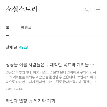
본문 바로가기
소셜스토리
홈
방명록
전체 글
4923
성공을 이룰 사람들은 구체적인 목표와 계획을 세워두고 있다
성공을 이루었거나, 이룰 사람들을 보면 보다 명확하고 구체적인 목
표와 계획들을 세워두고 있음을 발견할 수 있습니다. 막연하게 머리
속으로 상상만 그치게 된다면 그냥 그걸로 끝나는겁니다. 직장인들
을 예로 들어본다면, 내년엔 반드시 원하는 연봉을 받고야 말겠다.
2009. 10. 13.
(구체적으로 액수가 나오겠죠?) 내년엔 꼭 승진을 하고야 말겠다.
(사원이라면 대리를 목표로, 대리는 과장을 목표로 등) 프로젝트
좌절과 열정 vs 위기와 기회
PM을 맡아보겠다 등등... 다양한 형태의 목표를 세울수 있고, 그 목
표를 수립하기 위한 구체적인 계획들 또한 세울수가 있는것이지요.