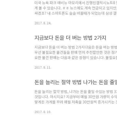
미국 뉴욕 파크 애비뉴 아모리에서 진행된갤럭시노트8 
게 볼 수 있습니다. ㅎㅎ 뉴스에도 계속 언급되고 있지만
싸겠죠? 내 스마트폰도 슬슬 바꿀때가 되었는데 삼성 
상세정보를 확인할 수 있으니 참고하세요.http://www.sam
2017. 8. 24.
지금보다 돈을 더 버는 방법 2가지
지금보다 돈을 더 버는 방법 2가지다음은 돈을 버는 방
우선 불필요한 물건들을 판매 먼저 추천할만한 것은 정
요한 물건 판매는 다음과 같은 장점이 있습니다. 불필요한
가 있습니다. (2) 다른 방법에 비해 간단합니다. (3)
2017. 8. 11.
판매, 벼룩 시장 or 프리마켓 등이 인기입니다. 특히 
는 사람이 있으면 즉시 판매가 되며 순식간에 돈을 벌 수 
돈을 늘리는 절약 방법 나가는 돈을 줄
돈을 늘리는 절약 방법, 나가는 돈을 줄일 수있는 방법 
것입니다. 아시지요? 지금부터 매월 30만원 가량의 수
떻게든 가계를 꾸려 매월 저축을 30만원씩 증가시키는 것
떻게든 할 수 있을 것 같은 생각이 들지 않습니까? 지출
2017. 8. 10.
이 없네(혹은 적다거나) 어디다 쓴 거지?"라고 생각한 