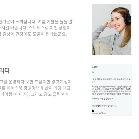
찬기운이 느껴집니다. 여름 이불을 둘둘 말
쓰시길 바랍니다. 스트레스로 지친 상황이
악 감상이 건강에도 도움이 된다는군요. 음
랍니다. 제2차세계대전 참전 병사들은 일반
 몸은 스트레스의 영향을 많이 받는데요.
의 효과에 대해 알아볼게요. ● 음악 감상
 것에 도움을 줍니다. ② 림프구와 같은 면
걸리다
고를 운영하다 보면 드물지만 광고계정이
주로 페이스북 광고정책 위반이 가장 대표
피라이팅+이미지), 그리고 광고 클릭후 이동
고정책을 위반하는 정도의 내용이 없는 경
번의 이의제기를 신청해둔 상태이기도 하다.
적된건가 싶기도 하다. 어디까지나 짐작이지
아래와 같은 메시지를 받는다면, 더는 기대
시..