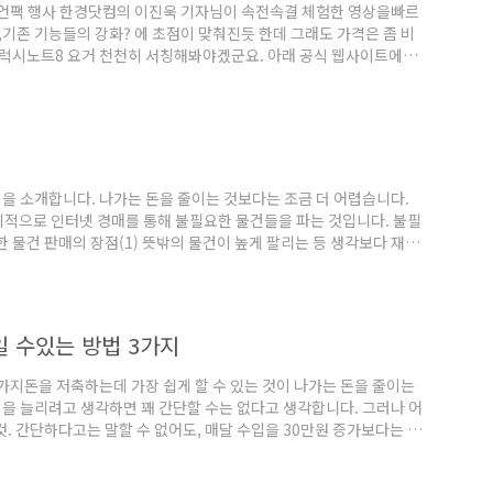
언팩 행사 한경닷컴의 이진욱 기자님이 속전속결 체험한 영상을빠르
,기존 기능들의 강화? 에 초점이 맞춰진듯 한데 그래도 가격은 좀 비
갤럭시노트8 요거 천천히 서칭해봐야겠군요. 아래 공식 웹사이트에서
sung.com/sec/smartphones/galaxy-note8/
법을 소개합니다. 나가는 돈을 줄이는 것보다는 조금 더 어렵습니다.
기적으로 인터넷 경매를 통해 불필요한 물건들을 파는 것입니다. 불필
 물건 판매의 장점(1) 뜻밖의 물건이 높게 팔리는 등 생각보다 재미
 집이 대청소도 되는 효과까지! 또한 최근에는 인터넷 경매, 중고나라 에서
여성에게 인기가 있는것은 입지 않는 옷 등이 있으며, 타이밍 좋게 원하
있습니다. 우선 쉽게 할 수 있습니..
일 수있는 방법 3가지
3가지돈을 저축하는데 가장 쉽게 할 수 있는 것이 나가는 돈을 줄이는
익을 늘리려고 생각하면 꽤 간단할 수는 없다고 생각합니다. 그러나 어
. 간단하다고는 말할 수 없어도, 매달 수입을 30만원 증가보다는 어
을 줄이기 위해, 돈의 가시화를 시도 당신은 지갑속을 들여다 볼 때 "돈
것은 없습니까? 이러한 일이 없도록 먼저해야 할 일은 돈의 출입을 보