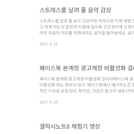
스트레스를 날려 줄 음악 감상
스트레스를 날려 줄 음악 감상아침 저녁으로 이제 제법 
고 자게 되는것 같은데 이럴때 일수록 건강관리에 신경
라면 마음의 여유를 위해서라도 음악을 들어보세요. 음
악과 함께 8월의 마지막 날도 알차게 마무리 하시길 바
2017. 8. 31.
병사들보다 스트레스에 취약했다고 합니다. 그만큼 우리
오늘은 스트레스 지수를 낮추는 것으로 알려진 음악 감상
의 효과 ① 긴장을 완화시키고 긍정적인 정서로 변환되는
역에 관련된 수치를 향상시켜 줍니다. ③ 혈압 완화에..
페이스북 본계정 광고계정 비활성화 
페이스북 본계정 광고계정 비활성화 걸리다페이스북 광
비활성화 되는 경우가 있다. 페이스북에서 얘기하는건 
적인 이유로 손꼽힌다. 하지만, 가끔은 광고의 내용(카
하는 랜딩페이지 어디에서도 페이스북에서 얘기하는 광
2017. 8. 29.
우도 있을거다. 내 경우가 딱 그러하니까. 그래서 두어
(짐작은, 누군가 광고 내용이 맘에 안들어서 신고가 누
만...) 하지만 페이스북에서 최종 결정이라는 메시지로 
하기가 어려운것도 사실인듯 싶다.이 메시지를 받은후, 다
갤럭시노트8 체험기 영상