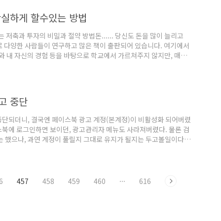
입니다. 제대로 가계부를 작성하는 것이..
확실하게 할수있는 방법
저축과 투자의 비밀과 절약 방법돈...... 당신도 돈을 많이 늘리고
 다양한 사람들이 연구하고 많은 책이 출판되어 있습니다. 여기에서
과와 내 자신의 경험 등을 바탕으로 학교에서 가르쳐주지 않지만, 매우
 늘릴 수 없는 이유는?당신은 어떻게 돈을 늘릴수 있을지 생각하고 계
다. (1) 나가는 돈을 줄이기 (지출을 줄이기)(2) 돈을 지금보다 더 벌
매우 간단합니다. 실제로 지금도..
고 중단
중단되더니, 결국엔 페이스북 광고 계정(본계정)이 비활성화 되어버렸
스북에 로그인하면 보이던, 광고관리자 메뉴도 사라져버렸다. 물론 검
는 했으나, 과연 계정이 풀릴지 그대로 유지가 될지는 두고볼일이다.
다가 몇일만 페이스북의 답변을 기다려보고 결정해야겠다.기존 광고
ㅎ
6
457
458
459
460
···
616