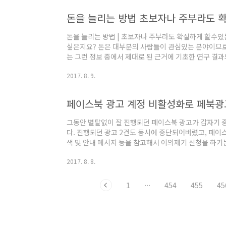
이게하는 것입니다. 간단히 말하면 가계부를 작성하는 것
돈을 늘리는 방법 초보자나 주부라도 
돈을 늘리는 방법 | 초보자나 주부라도 확실하게 할수있는 
싶은지요? 돈은 대부분의 사람들이 관심있는 분야이므로
는 그런 정보 중에서 제대로 된 근거에 기초한 연구 결
중요한 돈을 늘리는 방법에 대해 알려드립니다.1. 돈을
2017. 8. 9.
십니까? 잘 생각하면, 그 방법은 다음 세 가지 밖에 없습니
기 (소득 증대)(3) 돈을 증가 (투자 등으로 운용하는) 
페이스북 광고 계정 비활성화로 페북광
그동안 별탈없이 잘 진행되던 페이스북 광고가 갑자기 
다. 진행되던 광고 2건도 동시에 중단되어버렸고, 페이
색 및 안내 메시지 등을 참고해서 이의제기 신청을 하기
페이스북 새로운 계정을 만들어야 하나, 어쩔까 고민하
2017. 8. 8.
다 무시하고, 새로 광고 만들려니 그것도 귀찮은데...ㅎ
1
···
454
455
45