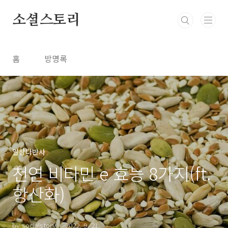
본문 바로가기
소셜스토리
홈
방명록
일상다반사
천연 비타민 e 효능 8가지(ft.
항산화)
by socialstory
2022. 9. 21.