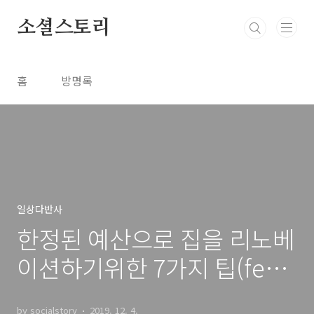
본문 바로가기
소셜스토리
홈
방명록
일상다반사
한정된 예산으로 집을 리노베
이션하기위한 7가지 팁(feat.
단독주택리모델링)
by socialstory
2019. 12. 4.