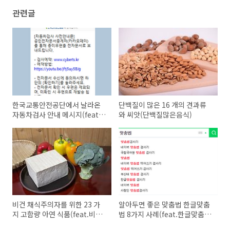
관련글
한국교통안전공단에서 날라온
단백질이 많은 16 개의 견과류
자동차검사 안내 메시지(feat.
와 씨앗(단백질많은음식)
자동차정기검사)
비건 채식주의자를 위한 23 가
알아두면 좋은 맞춤법 한글맞춤
지 고함량 아연 식품(feat.비건
법 8가지 사례(feat.한글맞춤법
채식)
검사)