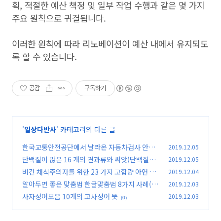
획, 적절한 예산 책정 및 일부 작업 수행과 같은 몇 가지
주요 원칙으로 귀결됩니다.
이러한 원칙에 따라 리노베이션이 예산 내에서 유지되도
록 할 수 있습니다.
공감
구독하기
'
일상다반사
' 카테고리의 다른 글
한국교통안전공단에서 날라온 자동차검사 안내
2019.12.05
메시지(feat.자동차정기검사)
단백질이 많은 16 개의 견과류와 씨앗(단백질많
2019.12.05
(0)
은음식)
비건 채식주의자를 위한 23 가지 고함량 아연 식
2019.12.04
(0)
품(feat.비건채식)
알아두면 좋은 맞춤법 한글맞춤법 8가지 사례(fe
2019.12.03
(0)
at.한글맞춤법검사)
사자성어모음 10개의 고사성어 뜻
2019.12.03
(0)
(0)