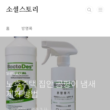
본문 바로가기
소셜스토리
홈
방명록
일상다반사
노후주택 집안 곰팡이 냄새
제거 방법
by socialstory
2023. 9. 11.