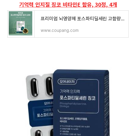
기억력 인지질 징코 비타민E 함유, 30정, 4개
프리미엄 뇌영양제 포스파티딜세린 고함량 300mg 은행잎추출물 기억력 혈액순환 인지질 징코 영
www.coupang.com