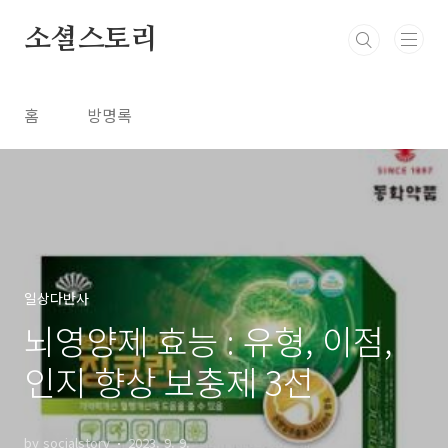
본문 바로가기
소셜스토리
홈
방명록
일상다반사
뇌영양제 효능 : 유형, 이점,
인지 향상 보충제 3선
by socialstory
2023. 9. 9.