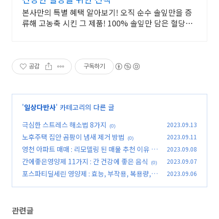
본사만의 특별 혜택 알아보기! 오직 순수 솔잎만을 증
류해 고농축 시킨 그 제품! 100% 솔잎만 담은 혈당케
어!
공감
구독하기
'
일상다반사
' 카테고리의 다른 글
극심한 스트레스 해소법 8가지
2023.09.13
(0)
노후주택 집안 곰팡이 냄새 제거 방법
2023.09.11
(0)
영천 아파트 매매 : 리모델링 된 매물 추천 이유
2023.09.08
간에좋은영양제 11가지 : 간 건강에 좋은 음식
2023.09.07
(0)
(0)
포스파티딜세린 영양제 : 효능, 부작용, 복용량,
2023.09.06
추천
(0)
관련글