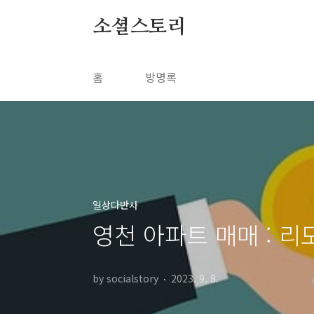
본문 바로가기
소셜스토리
홈
방명록
일상다반사
영천 아파트 매매 : 리
by socialstory
2023. 9. 8.