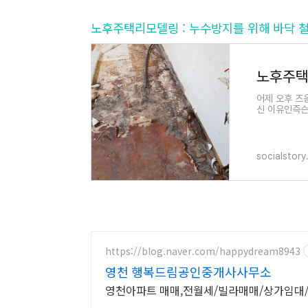
노후주택리모델링 : 누수방지를 위해 바닥 
어제 오후 즈
신 이유인즉슨
경비실과 관리
socialstory
https://blog.naver.com/happydream8943
영천 행복드림공인중개사사무소
영천아파트 매매,전월세/빌라매매/상가임대/