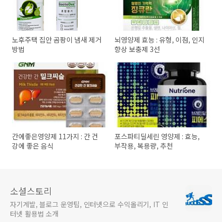
노후주택 집안 곰팡이 냄새 제거
뇌영양제 효능 : 유형, 이점, 인지
방법
향상 보충제 3선
간에좋은영양제 11가지 : 간 건
포스파티딜세린 영양제 : 효능,
강에 좋은 음식
부작용, 복용량, 추천
소셜스토리
자기계발, 블로그 운영팁, 인터넷으로 수익올리기, IT 인
터넷 활용법 소개