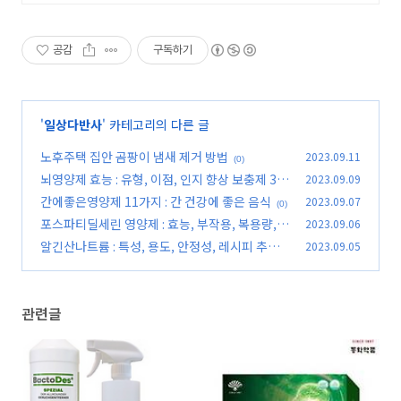
공감
구독하기
'
일상다반사
' 카테고리의 다른 글
노후주택 집안 곰팡이 냄새 제거 방법
2023.09.11
(0)
뇌영양제 효능 : 유형, 이점, 인지 향상 보충제 3선
2023.09.09
간에좋은영양제 11가지 : 간 건강에 좋은 음식
2023.09.07
(0)
(0)
포스파티딜세린 영양제 : 효능, 부작용, 복용량,
2023.09.06
추천
알긴산나트륨 : 특성, 용도, 안정성, 레시피 추천
2023.09.05
(0)
(0)
관련글