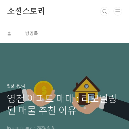
본문 바로가기
소셜스토리
홈
방명록
일상다반사
영천 아파트 매매 : 리모델링
된 매물 추천 이유
by socialstory
2023. 9. 8.