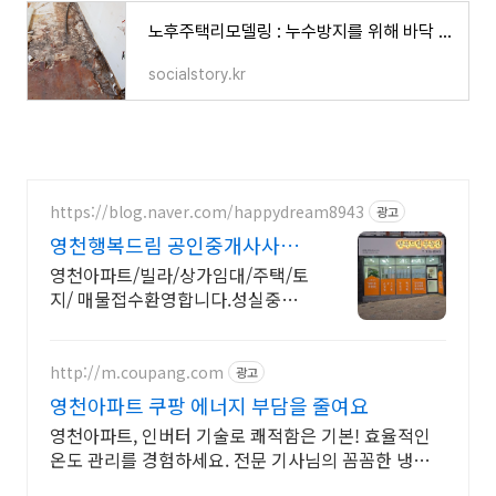
노후주택리모델링 : 누수방지를 위해 바닥 철거후 배관 공사는 필수
socialstory.kr
https://blog.naver.com/happydream8943
광고
영천행복드림 공인중개사사무
소
영천아파트/빌라/상가임대/주택/토
지/ 매물접수환영합니다.성실중개,
친절상담,신속처리
http://m.coupang.com
광고
영천아파트 쿠팡 에너지 부담을 줄여요
영천아파트, 인버터 기술로 쾌적함은 기본! 효율적인
온도 관리를 경험하세요. 전문 기사님의 꼼꼼한 냉난방
기 설치! 전국 어디든 무료배송 해드려요.