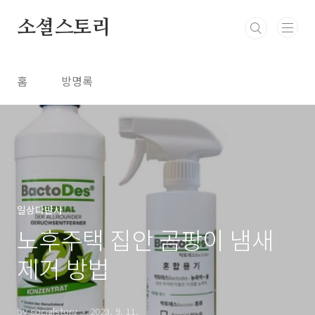
본문 바로가기
소셜스토리
홈
방명록
일상다반사
노후주택 집안 곰팡이 냄새
제거 방법
by socialstory
2023. 9. 11.