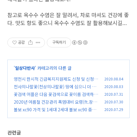
참고로 옥수수 수염은 잘 말려서, 차로 마셔도 건강에 좋
다. 맛도 향도 좋으니 옥수수 수염도 잘 활용해보시길...
공감
구독하기
'
일상다반사
' 카테고리의 다른 글
영천시 한시적 긴급복지지원제도 신청 및 신청기
2020.08.04
간 안내
천사의나팔꽃(천상의나팔꽃) 땅에 심으니 더 크
2020.08.03
(0)
게 피어
꽃검색 어플은 다음 꽃검색으로 꽃이름 검색하기
2020.07.31
(0)
2020년 여름철 건강관리 폭염대비 요령(ft.장마
2020.07.30
(0)
끝 무더위시작)
볼보 xc90 가격 및 1세대 2세대 볼보 xc90 중고
2020.07.29
(0)
가격
(0)
관련글