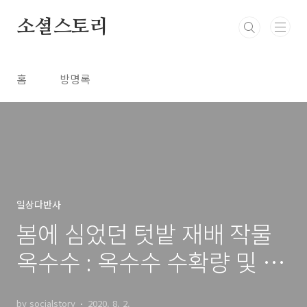
본문 바로가기
소셜스토리
홈
방명록
일상다반사
봄에 심었던 텃밭 재배 작물
옥수수 : 옥수수 수확량 및 수
확시기
by socialstory
2020. 8. 2.