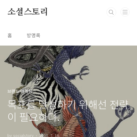
본문 바로가기
소셜스토리
홈
방명록
브랜드 마케팅
목표를 달성하기 위해선 전략
이 필요하다.
by socialstory
2008. 7. 16.