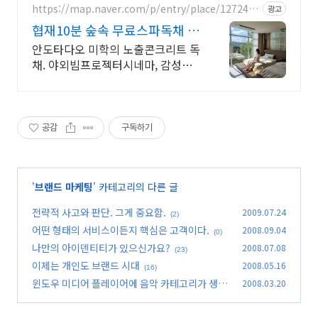
https://map.naver.com/p/entry/place/1272451
광고
134
협재10분 숲속 무료스파독채 퀸
침대 2개 가족/커플 독채
안도타다오 미학의 노출콘크리트 독
채. 야외빔프로젝터시네마, 감성불
멍, 무료야외스파 퀸침대2개 여유로
운 숙면. 프리미엄 오베스 어메니티,
캡슐커피완비. 먼지없는 청결
공감
구독하기
'
브랜드 마케팅
' 카테고리의 다른 글
전략적 사고와 판단. 그게 중요함.
2009.07.24
(2)
어떤 형태의 서비스이든지 핵심은 고객이다.
2008.09.04
(0)
나만의 아이덴티티가 있으신가요?
2008.07.08
(23)
이제는 개인도 브랜드 시대
2008.05.16
(16)
윈도우 미디어 플레이어에 음악 카테고리가 생성
2008.03.20
되었습니다.
(2)