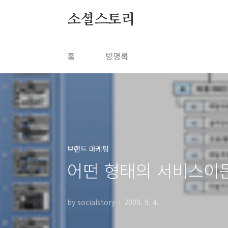
본문 바로가기
소셜스토리
홈
방명록
브랜드 마케팅
어떤 형태의 서비스이
by socialstory
2008. 9. 4.