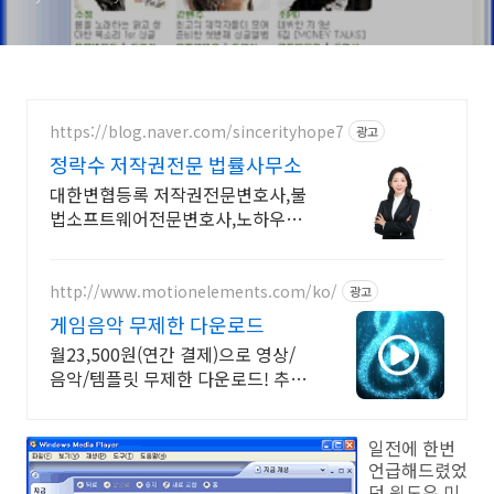
https://blog.naver.com/sincerityhope7
광고
정락수 저작권전문 법률사무소
대한변협등록 저작권전문변호사,불
법소프트웨어전문변호사,노하우와
결과로 입증하는 실력
http://www.motionelements.com/ko/
광고
게임음악 무제한 다운로드
월23,500원(연간 결제)으로 영상/
음악/템플릿 무제한 다운로드! 추가
비용 없음
일전에 한번
언급해드렸었
던 윈도우 미