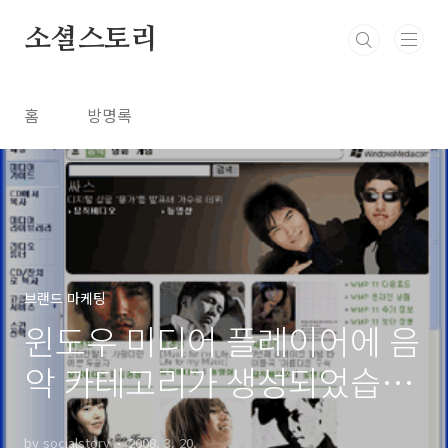
본문 바로가기
소셜스토리
홈
방명록
브랜드 마케팅
윈도우 미디어 플레이어에 음
악 카테고리가 생성되었습니
다.
by socialstory
2008. 3. 20.