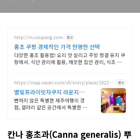
http://m.coupang.com
광고
홍초 쿠팡 경제적인 가격 현명한 선택
다양한 홍초 활용법! 요리 맛 살리고 주방 청결 유지 쿠
팡에서. 식단 관리에 활용, 깨끗한 집안 관리, 식초 하
나로 쿠팡에서 간편하게!
https://map.naver.com/v5/entry/place/192206
광고
3498
별빛프라이빗자쿠지 라운지독
채 사진보다 더좋아요. 찐 리뷰
뻔하지 않은 특별한 제주여행의 경
험, 갤러리 같은 공간에서 특별한 가
족과의 휴식 하늘보며 노천 자쿠지
스파, 프리미엄 인테리어, 노래방, 대
형스크린, 넓은잔디정원
칸나 홍초과(Canna generalis) 뿌