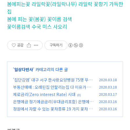
봄에피는꽃 라일락꽃(라일락나무) 라일락 꽃향기 가득한
집
봄에 피는 꽃(봄꽃) 꽃이름 검색
꽃이름검색 수국 미스 사오리
공감
구독하기
'
일상다반사
' 카테고리의 다른 글
'집단감염' 대구 서구 한사랑요양병원 75명 무더
2020.03.18
기 확진으로 코호트 격리
부동산매매 : 오래된집 안팔리는집 다 이유가 있
2020.03.18
(0)
다
제로금리(Zero interest Rate) 시대
2020.03.17
(0)
(0)
은행예금 정기예금금리(우대금리포함) 은행예금
2020.03.16
추천 : 온라인가입상품 은행예금금리
정원에서 자랄 수 있는 꽃차종류 19 가지 꽃차 꽃
2020.03.16
(0)
잎차(feat.꽃차추천)
(0)