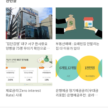
관련글
'집단감염' 대구 서구 한사랑요
부동산매매 : 오래된집 안팔리는
양병원 75명 무더기 확진으로
집 다 이유가 있다
코호트 격리
제로금리(Zero interest
은행예금 정기예금금리(우대금
Rate) 시대
리포함) 은행예금추천 : 온라인
가입상품 은행예금금리