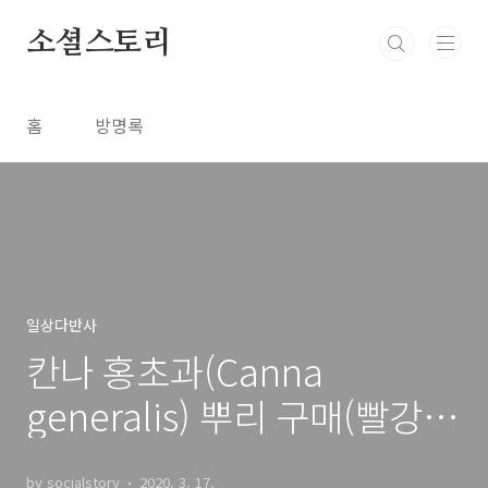
본문 바로가기
소셜스토리
홈
방명록
일상다반사
칸나 홍초과(Canna
generalis) 뿌리 구매(빨강,
노랑)
by socialstory
2020. 3. 17.