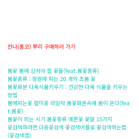
칸나(홍코) 뿌리 구매하러 가기
봄꽃 봄에 심어야 할 꽃들(feat.봄꽃종류)
봄꽃종류 : 정원에 피는 20 개의 초봄 꽃
봄꽃화분 다육식물키우기 : 건강한 다육 식물을 키우는
방법
봄에피는꽃 할미꽃 라일락 봄꽃화분속에 봄이 온다(fea
t.봄꽃)
봄꽃이 피는 시기 봄꽃종류 예쁜꽃 꽃말 15가지
꽃검색하려면 다음꽃검색 꽃검색어플로 꽃검색하는법
(꽃검색앱)