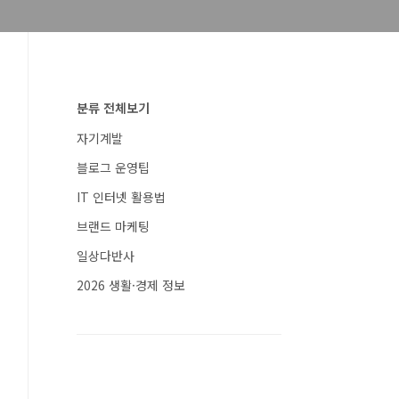
분류 전체보기
자기계발
블로그 운영팁
IT 인터넷 활용법
브랜드 마케팅
일상다반사
2026 생활·경제 정보