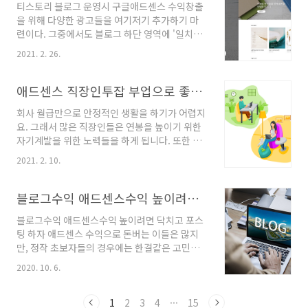
티스토리 블로그 운영시 구글애드센스 수익창출
익을 올린 경험을 바탕으로 나름 활발한 활동을
을 위해 다양한 광고들을 여기저기 추가하기 마
하는 듯 보였다. 하지만 정작 내 눈에 띄인 블로그
련이다. 그중에서도 블로그 하단 영역에 '일치하
의 홍보 내용에는 이런내용이 있었다. 바로 애드
는 콘텐츠' 광고를 추가하는 경우도 많은데, 이번
센스 승인 대행 서비스 라는 거였다. 즉시 사용 가
2021. 2. 26.
포스팅에서는 티스토리 블로그 반응형 스킨 중에
능한 애드센스 계정을 유료로 판매하고 있어 보
서도, 북클럽 스킨을 사용하는 경우 참고하면 도
였는데, 구매 비용이 30~40만 원 대였다. 아~ 이
움이 될거다. 이 글을 작성하기 불과 30분 전 즈
애드센스 직장인투잡 부업으로 좋지만 하기 힘든 이유
렇게도 돈버는구나 싶은 생각도 들었지..
음에 직접 경험한 부분이라 후딱 정리해본다. ㅎ
회사 월급만으로 안정적인 생활을 하기가 어렵지
ㅎ 북클럽 스킨 html 편집 화면에서 먼저 아래
요. 그래서 많은 직장인들은 연봉을 높이기 위한
코드를 검색하자. 이 소스 코드 다음줄에 '구글애
자기계발을 위한 노력들을 하게 됩니다. 또한 투
드센스에서 세팅한 일치하는 콘텐츠' 소스 코드
잡이나 부업의 세계로 시선을 돌리기도 할겁니
를 입력하면 된다. 그러면 끝난다. 단, 주의할 점
2021. 2. 10.
다. 그중에서도 이미 많이 알려진 애드센스의 경
은!!! 티스토리 북클럽 스킨 html 편집 코드에서
우, 직장인들이 블로그에 글만 쓰면 수익이 된다
보면, 이 부분을 CTRL+F로 찾기하면 수월하게
는걸 다양한 경로를 통해 접했기에 선뜻 도전하
블로그수익 애드센스수익 높이려면 닥치고 포스팅 하자
찾을 수 있다. 처음 검색하면 315번 줄 ..
게 됩니다. 하지만 애드센스 수익으로 안정적인
블로그수익 애드센스수익 높이려면 닥치고 포스
수익을 올리고 있는 직장인은 아주 극소수에 불
팅 하자 애드센스 수익으로 돈버는 이들은 많지
과하죠. 나아가 월급 이상의 고수익을 창출하는
만, 정작 초보자들의 경우에는 한결같은 고민과
초고수에 이르는 사람들도 아주 일부에 불과합니
의구심이 들기 마련이다. 하루에 1개의 포스팅을
다. 곰곰히 생각해보면 많은 사람들이 구글애드
2020. 10. 6.
작성도 어렵게 하는데 거기에다 초기의 수익창출
센스 수익창출을 위해 블로그운영에 도전하지만
은 기미도 보이질 않는다. 블로그는 최소 몇개월
오래못가서 99% 정도는 포기하게 됩니다. 이유
의 시간투자는 반드시 필요하다. 이 시간의 투자
1
2
3
4
···
15
는 명확합니다. 1. 글쓰기 문제 단순하게 키보드