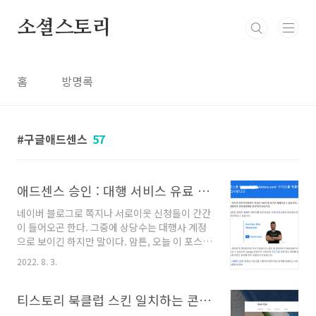
본문 바로가기
소셜스토리
홈
방명록
구글애드센스
57
애드센스 승인 : 대행 서비스 유료 구매 말고 직접하자 쉽다
네이버 블로그로 쪽지나 서로이웃 신청들이 간간
이 들어오곤 한다. 그중에 상당수는 대행사 계정
으로 보이긴 하지만 말이다. 암튼, 오늘 이 포스팅
의 주제에 영감을 준 블로그가 있어 이야기 해본
2022. 8. 3.
다. 서로이웃을 신청한 블로그가 있길래 찾아보
니 나름 수익을 좀 올려본 듯 했다. 요즘 한창 많
은 이들의 관심을 얻고 있는 부업, 애드센스, 제휴
티스토리 북클럽 스킨 일치하는 콘텐츠 넣기
마케팅, CPA 등... 재능을 발휘해서 억단위의 수