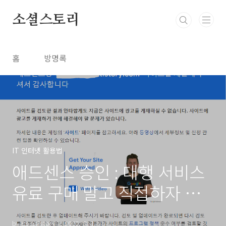
본문 바로가기
소셜스토리
홈
방명록
IT 인터넷 활용법
애드센스 승인 : 대행 서비스
유료 구매 말고 직접하자 쉽
다
by socialstory
2022. 8. 3.