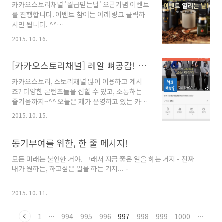
카카오스토리채널 '월급받는날' 오픈기념 이벤트
월급받는날 :
를 진행합니다. 이벤트 참여는 아래 링크 클릭하
https://story.kakao.com/ch/moneynal
시면 됩니다. ^^
https://story.kakao.com/ch/moneynal
2015. 10. 16.
[카카오스토리채널] 레알 뼈공감! 직딩들의 회사 이야기 '월급받는날'
카카오스토리, 스토리채널 많이 이용하고 계시
죠? 다양한 콘텐츠들을 접할 수 있고, 소통하는
즐거움까지~^^ 오늘은 제가 운영하고 있는 카카
오스토리채널 하나를 소개 및 추천해봅니다. 바
2015. 10. 15.
로 '월급받는날' 입니다.
https://story.kakao.com/ch/moneynal/feed
현재 운영하고 있는 스토리채널 - 월급받는날 입
동기부여를 위한, 한 줄 메시지!
니다. ^^ 요 화면은, 스마트폰(모바일)에서 스토
모든 미래는 불안한 거야. 그래서 지금 좋은 일을 하는 거지 - 진짜
리채널 관리자 화면으로 접속해서 본 화면입니
내가 원하는, 하고싶은 일을 하는 거지... -
다.오늘까지 총 175개의 콘텐츠를 발행하였네
요. 구독해주고 계시는 고마우신분들이 244 명이
에요.아직은 이렇다할 광고나 이벤트 등을 진행
2015. 10. 11.
하지 않고 있었는데...오늘 오후에서야, 피드형
광고가 승인났기에 이제 추이를 지켜볼까 합니
1
···
994
995
996
997
998
999
1000
···
다. ㅎㅎ 요 화면은, 카카오스토리(개인)에서, 소