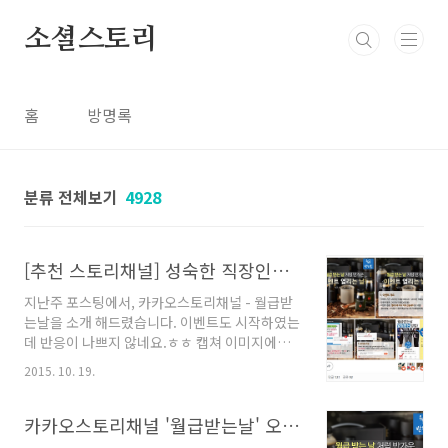
본문 바로가기
소셜스토리
홈
방명록
분류 전체보기
4928
[추천 스토리채널] 성숙한 직장인들의 '로동' 이야기 '월급받는날'
지난주 포스팅에서, 카카오스토리채널 - 월급받
는날을 소개 해드렸습니다. 이벤트도 시작하였는
데 반응이 나쁘지 않네요.ㅎㅎ 캡쳐 이미지에서
처럼, 현재 구독자수 대비해서... 느낌/댓글/공유
2015. 10. 19.
의 수치상 반응은 나름 선방하고 있는듯 합니다.
★ 카카오스토리 이용하시면 '월급받는날' 채널
소식받기 부탁드려요~! ★ 이벤트는 이번주 목요
카카오스토리채널 '월급받는날' 오픈기념 이벤트
일까지 진행하고 있으니 많은 참여 부탁드려요~!