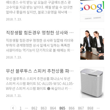
애드센스 수익 받는 날 오늘은 구글애드센스 광
슈에도 덜 흔들릴 수 있지 않을까 하는 심리적 요
고수익을 지급 받는 날이다. 매월 받을 수 있다면
인도 있지 않았을까 싶다. 암튼, 어떤 플랫폼도
얼마나 좋을까 싶지만, 블로그운영을 워낙에 들
100% 완벽하기만한 건 아니기에, 워드프레스도
쭉날쭉 하다시피 하니, 매월 받는건 힘들고 띄엄
나름의 장단점은 있으니 검색을 통해 적절히 이
2018. 7. 23.
띄엄 용돈벌이식으로는 괜찮은것 같다. 용돈으로
해하면 되겠다. 오늘 소개할 워드프레스 유료 무
버는 이 수익을 좀 더 늘리기 위해 노력은 해야겠
료테마 사이트들은 워드프레스 사이트의 디자인
지만, 일단 오늘은 구글애드센스 광고수익을 입
직장생활 힘든경우 멍청한 상사와 일할때
과 성능을 극대화 시킬 수 있도록 테마들을 한 곳
금 받은 날이 되겠다. ㅎㅎ 조금전 은행에서 입금
에 모아두고서 서비스 하는..
직장생활 힘든경우 멍청한 상사와 일할때 리더와
받았으니, 이제 또 한달간 열심히 블로그운영을
부하의 관계멍청한 상사 밑에서 일하는 똑똑한
해야겠다는 생각뿐이다.ㅋㅋ 2018/06/27 - [IT
사원이라는 역기능이 단기적으로 볼 때에는 회사
인터넷 활용법] - 구글애드센스광고 수익이 직장
를 존속시킬 만한 가치가 있기 때문에 조직은 이
인 월급보다 많은 이를 알게되다2017/12/22 -
2018. 7. 23.
러한 역기능적 관계를 고무시킨다는 것이다. 그
[IT 인터넷 활용법] - 매월 22일은 구글애드센스
러한 정책이 작동하는 한, 부하 직원을 악용하는
광고수익 입금되는날2017/12/11 - [블로그 운
우매한 상사를 위해 똑똑한 사원이 계속해서 일
무선 블루투스 스피커 추천상품 파나소닉 무선 스피커 시스템 화이트 SC-ALL05-W
영팁] - 애드센스수익을 극..
할 수밖에 없다. 다시 말해 이것은 조직이 선호하
무선 블루투스 스피커 추천상품 파나소닉 무선
는 방법이라는 말이다. 그러나 현명한 사원이 이
스피커 시스템 화이트 SC-ALL05-W SC-ALL05-
런 환경에 오래 있으면 있을수록 그들의 현실 인
W무선 스피커 시스템 화이트 ● 욕실이나 키친
식은 더욱 왜곡된다. 그리고 결국에는 회사 정책
에서도 사용할 수 있는 방수 사양(IPX5/IPX7 상
을 수용하게 된다. 똑똑한 사원마저 우매함에 빠
2018. 7. 21.
당) 물방울등이 붙어도 닦아 잡기야스아마츠라
지기 시작하면 시간이 지남에 따라 불협화음이
플랫 패널을 채용.게다가 샤워나 설겆이대등의
사라지므로 경영상으로는 좋아보일 수 있다. 그
잡음 중(안)에서도 음성이 들어 취하기 쉬운
1
···
862
863
864
865
866
867
868
···
러나 이것이 어디 제대로 운영되는 회사인가. 이