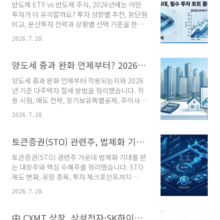
반도체 ETF vs 반도체 주식, 2026년에는 어떤
망이다.체크 포인트 : 단순 'AI' 테마보다 네이버
투자가 더 유리할까요? 투자 성향별 추천, 장단점
와 실제 사업 연관성이 있는 기업인지 확인하는
비교, 분산투자 전략과 상황별 선택 기준을 한눈
것이 중요하다. 네이버 AI 인프라 관련주가 다시
에 정리했습니다. 핵심 요약 투자 목적 더 적합한
관심을 받는 이유는 단순한 생성형 AI 서비스 경
2026. 7. 28.
선택 안정적인 장기 투자반도체 ETF높은 수익률
쟁 때문만은 아니다. 최근 네이버는 AI 검색 서비
추구반도체 개별 주식투자 경험이 적은 직장인
스 확대와 HyperCLOVA X 고도화, AI 데이터센
ETF부터 시작 AI 투자 확대 이후 반도체 산업은
양도세 중과 완화 언제부터? 2026년 다주택자 절세 방법과 적용 시점 정리
터 운영, 글로벌..
여전히 시장의 핵심 성장 분야입니다. 다만 2026
양도세 중과 완화 언제부터 적용되는지와 2026
년 들어서는 반도체 업종의 변동성이 커지면서
년 기준 다주택자 절세 방법을 정리했습니다. 적
"ETF가 나을까, 아니면 삼성전자·SK하이닉스
용 시점, 매도 전략, 장기보유특별공제, 주의사항
같은 개별 종목이 나을까?"라는 고민도 함께 늘
까지 한눈에 확인하세요. 3초 핵심 요약 항목 핵
었습니다. 최근 AI 관련 투자 심리가 흔들리며 반
2026. 7. 28.
심 내용 적용 시점2026년 현재 정부의 세제 개편
도체 업종 전체가 큰 폭으로 조정받는 구간도 반
및 국회 입법 일정에 따라 달라질 수 있어 최종 시
복되고 있습니다. 이번 글에서는 투자 성향과 자
행일 확인이 필요대상다주택자, 일시적 2주택자,
토큰증권(STO) 관련주, 법제화 기대에 주목받는 대장주와 핵심 수혜주 분석
금 규모에 따라 어떤 선..
주택 처분 예정자절세 포인트보유기간, 장기보유
토큰증권(STO) 관련주 가운데 법제화 기대를 받
특별공제 적용 여부, 증여·매도 시점 비교가 핵심
는 대장주와 핵심 수혜주를 정리했습니다. STO
부동산을 팔려고 준비하는 다주택자라면 가장 먼
제도 변화, 유망 종목, 투자 체크포인트까지
저 확인하는 것이 바로 양도세 중과 완화 언제부
2026년 기준으로 확인해 보세요. 3초 핵심 요약
터 적용되는지입니다. 몇 달 차이로 수천만 원의
2026. 7. 28.
항목 핵심 내용 핵심 이슈2026년 토큰증권
세금이 달라질 수도 있기 때문에 매도 계약보다
(STO) 하위법령 및 가이드라인 발표 기대최대 수
먼저 세법 적용 시기를 확인하는 것이 우선입니
혜STO 플랫폼·증권사·조각투자 인프라 기업투
中 CXMT 상장, 삼성전자·SK하이닉스에 미칠 영향과 국내 반도체 관련주 분석
다. 다주택자라면 먼저 확인해야 할 대..