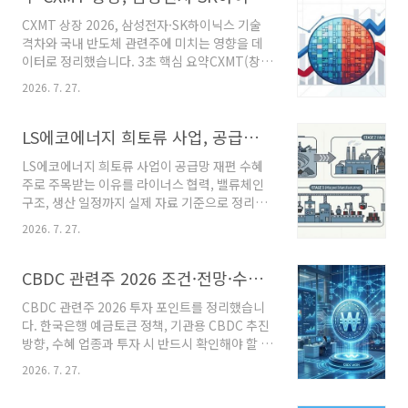
자 포인트법 통과보다 실제 발행·유통 인프라 확
CXMT 상장 2026, 삼성전자·SK하이닉스 기술
보 기업이 유리 토큰증권(STO) 관련주가 다시 시
격차와 국내 반도체 관련주에 미치는 영향을 데
장의 관심을 받고 있습니다. 과거에는 법안 발의
이터로 정리했습니다. 3초 핵심 요약CXMT(창신
소식만으로 움직였다면, 최근에는 실제 제도 시
메모리테크놀로지), 2026년 7월 27일 상하이 커
행과 인프라 구축 가능성이 투자 판단의 기준으
2026. 7. 27.
촹반 상장 — 조달자금 약 12조 5천억 원(579억
로 바뀌는 분위기입니다. 특히 금융당국이 하위
위안), 아시아 최대 규모 IPO상장 첫날 장중 공모
법령과 세부 가이드라인을 준비하고 있다는 소식
가 대비 최대 500%대 급등, 시가총액 한때 중국
LS에코에너지 희토류 사업, 공급망 재편 최대 수혜주로 주목받는 이유
이 나오면서 STO 플랫폼을 구축한 기업들이..
본토 1위(약 547조 원)기술력은 삼성전자·SK하
LS에코에너지 희토류 사업이 공급망 재편 수혜
이닉스 대비 2~3년 뒤처진 상태, 단기 충격보다
주로 주목받는 이유를 라이너스 협력, 밸류체인
중장기 경쟁 구도 변화가 핵심 변수 반도체 담당
구조, 생산 일정까지 실제 자료 기준으로 정리했
기자들 사이에서도 이번 상장 소식은 예상보다
다. 3초 핵심 요약 항목 내용 신사업 핵심베트남
훨씬 뜨거웠다는 반응이 많았다. 공모가 8.66위
2026. 7. 27.
호치민 LSCV 부지에 희토류 금속공장 건립, 총투
안에서 시작해 장중 50위안 근처까지 치솟았으
자 약 285억원원료 확보호주 라이너스와 300억
니, 웬만한 IPO 흥행과는 체급이 달랐다. 문제는
원 규모 CB 상호 인수(2026.7.27), 3월 협력 후
CBDC 관련주 2026 조건·전망·수혜주 정리, 투자 전 확인해야 할 핵심 포인트
이 흥분이 딱 하..
속조치생산 일정2026년 상반기 파일럿 설비 →
CBDC 관련주 2026 투자 포인트를 정리했습니
2026년 말~2027년 초 초도 물량 생산기존 전력
다. 한국은행 예금토큰 정책, 기관용 CBDC 추진
케이블 사업만 하던 회사가 갑자기 희토류로 넘
방향, 수혜 업종과 투자 시 반드시 확인해야 할 체
어간다고 하니 의아할 수 있다. 실제로 최근 주가
크포인트를 한눈에 확인하세요. 3초 핵심 요약
흐름을 보면 케이블 실적만으로는 설명이 안 되
2026. 7. 27.
2026년 CBDC 관련주는 디지털 결제·보안·블
는 구간이 있다.이 글에서는 LS에코에너지가 왜
록체인 인프라 기업 중심으로 움직이는 경우가
'탈중국 희토류 밸류체인' 수혜주로 묶이는지, 사