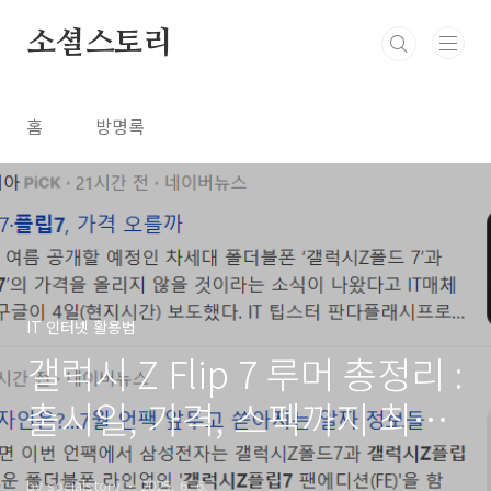
본문 바로가기
소셜스토리
홈
방명록
IT 인터넷 활용법
갤럭시 Z Flip 7 루머 총정리 :
출시일, 가격, 스펙까지 최신
정보!
by socialstory
2025. 6. 6.