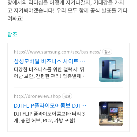
장에서의 리더십을 어떻게 지켜나갈지, 기대감을 가지
고 지켜봐야겠습니다! 우리 모두 함께 공식 발표를 기다
려봐요!
참조
https://www.samsung.com/sec/business/
광고
삼성모바일 비즈니스 사이트 본
사 공식 운영 견적문의
다양한 비즈니스를 위한 갤럭시! 뛰
어난 보안, 간편한 관리! 업종별제안
+온라인견적
http://droneview.shop
광고
DJI FLIP플라이모어콤보 DJI 정
품 판매점
DJI FLIP 플라이모어콤보(배터리 3
개, 충전 허브, RC2, 가방 포함)