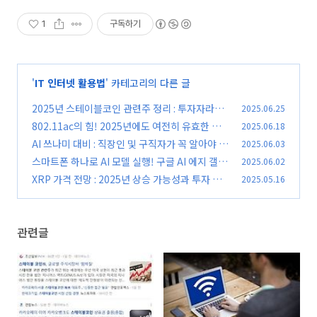
1
구독하기
'
IT 인터넷 활용법
' 카테고리의 다른 글
2025년 스테이블코인 관련주 정리 : 투자자라면
2025.06.25
주목해야 할 종목들
802.11ac의 힘! 2025년에도 여전히 유효한 Wi-
2025.06.18
(0)
Fi 5 특징과 활용법
AI 쓰나미 대비 : 직장인 및 구직자가 꼭 알아야 할
2025.06.03
(0)
5가지 생존 공식
스마트폰 하나로 AI 모델 실행! 구글 AI 에지 갤러
2025.06.02
(0)
리 완벽 분석
XRP 가격 전망 : 2025년 상승 가능성과 투자 전
2025.05.16
(0)
략
(0)
관련글