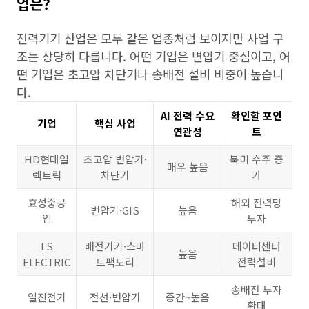
업은?
전력기기 산업은 모두 같은 업종처럼 보이지만 사업 구
조는 상당히 다릅니다. 어떤 기업은 변압기 중심이고, 어
떤 기업은 초고압 차단기나 송배전 설비 비중이 높습니
다.
AI 전력 수요
확인할 포인
기업
핵심 사업
연관성
트
HD현대일
초고압 변압기·
북미 수주 증
매우 높음
렉트릭
차단기
가
효성중공
해외 전력망
변압기·GIS
높음
업
투자
LS
배전기기·스마
데이터센터
높음
ELECTRIC
트팩토리
전력설비
송배전 투자
일진전기
전선·변압기
중간~높음
확대