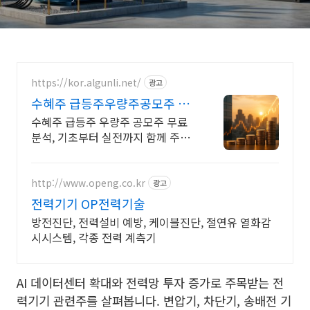
https://kor.algunli.net/
광고
수혜주 급등주우량주공모주 추
지금 안보면 늦어요
수혜주 급등주 우량주 공모주 무료
분석, 기초부터 실전까지 함께 주식
무료 교육 제공, 우량주 무료 정보 제
공, 처음부터 실전까지 같이합니다
http://www.openg.co.kr
광고
전력기기 OP전력기술
방전진단, 전력설비 예방, 케이블진단, 절연유 열화감
시시스템, 각종 전력 계측기
AI 데이터센터 확대와 전력망 투자 증가로 주목받는 전
력기기 관련주를 살펴봅니다. 변압기, 차단기, 송배전 기