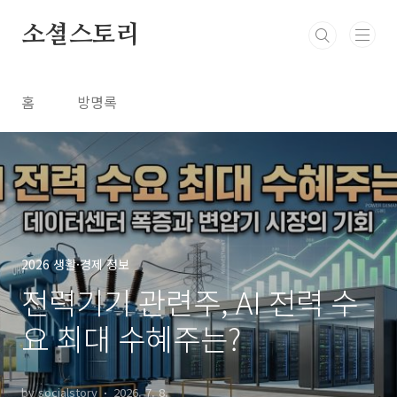
본문 바로가기
소셜스토리
홈
방명록
2026 생활·경제 정보
전력기기 관련주, AI 전력 수
요 최대 수혜주는?
by socialstory
2026. 7. 8.