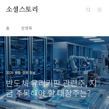
본문 바로가기
소셜스토리
홈
방명록
2026 생활·경제 정보
반도체 유리기판 관련주, 지
금 주목해야 할 대장주는?
by socialstory
2026. 7. 8.