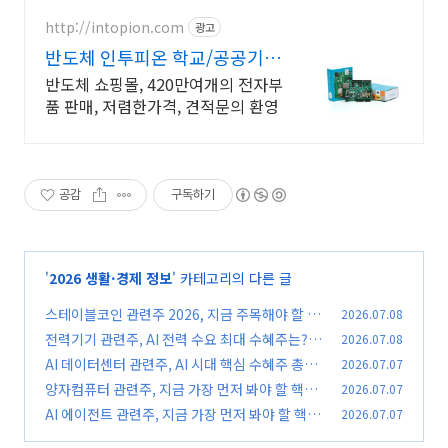
루션의 해답은 태성에스엔이
http://intopion.com
광고
반도체 인투피온 학교/공공기관
후불구매환영
반도체 쇼핑몰, 420만여개의 전자부
품 판매, 저렴한가격, 견적문의 환영
공감
구독하기
'
2026 생활·경제 정보
' 카테고리의 다른 글
스테이블코인 관련주 2026, 지금 주목해야 할 수
2026.07.08
혜주와 투자 포인트
전력기기 관련주, AI 전력 수요 최대 수혜주는?
2026.07.08
(0)
AI 데이터센터 관련주, AI 시대 핵심 수혜주 총정
2026.07.07
(0)
리
양자컴퓨터 관련주, 지금 가장 먼저 봐야 할 핵심
2026.07.07
(0)
수혜주는?
AI 에이전트 관련주, 지금 가장 먼저 봐야 할 핵심
2026.07.07
(0)
수혜주는?
(0)