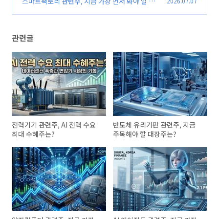
스마트팩토리 관련주, 지금 가장 먼저 봐야 할 수
2026.07.07
(0)
혜주는 어디일까?
(0)
관련글
전력기기 관련주, AI 전력 수요
반도체 유리기판 관련주, 지금
최대 수혜주는?
주목해야 할 대장주는?