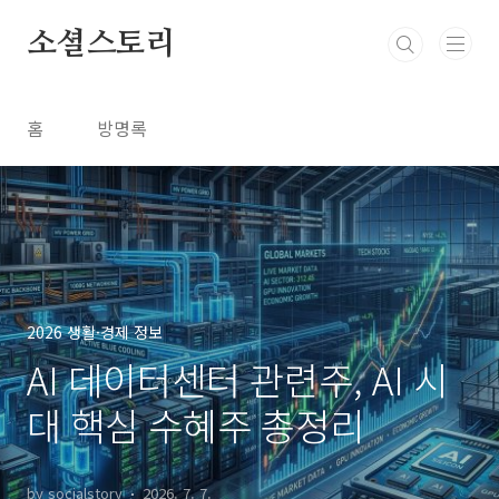
본문 바로가기
소셜스토리
홈
방명록
2026 생활·경제 정보
AI 데이터센터 관련주, AI 시
대 핵심 수혜주 총정리
by socialstory
2026. 7. 7.