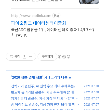
하세요.
http://www.piolink.com
광고
파이오링크 데이터센터이중화
국산ADC 점유율 1위, 데이터센터 이중화 L4/L7스위
치 PAS-K
공감
구독하기
'
2026 생활·경제 정보
' 카테고리의 다른 글
전력기기 관련주, AI 전력 수요 최대 수혜주는?
2026.07.08
반도체 유리기판 관련주, 지금 주목해야 할 대장
2026.07.08
(0)
주는?
양자컴퓨터 관련주, 지금 가장 먼저 봐야 할 핵심
2026.07.07
(0)
수혜주는?
AI 에이전트 관련주, 지금 가장 먼저 봐야 할 핵심
2026.07.07
(0)
수혜주는?