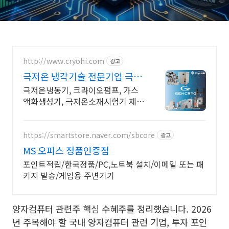
http://www.cryohi.com
광고
극저온 냉각기술 전문기업 극저
온 냉각기술 전문기업
극저온냉동기, 크라이오펌프, 가스
액화생성기, 극저온소재시험기 제조
전문 극저온냉동기, 크라이오펌프,
가스액화생성기, 극저온소재시험기
제조전문
https://smartstore.naver.com/sbcore
광고
MS 오피스 정품인증점
포인트적립/한국정품/PC,노트북 설치/이메일 또는 패
키지 발송/게임용 주변기기
양자컴퓨터 관련주 핵심 수혜주를 정리했습니다. 2026
년 주목해야 할 국내 양자컴퓨터 관련 기업, 투자 포인