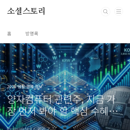
본문 바로가기
소셜스토리
홈
방명록
2026 생활·경제 정보
양자컴퓨터 관련주, 지금 가
장 먼저 봐야 할 핵심 수혜주
는?
by socialstory
2026. 7. 7.