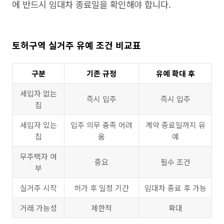
에 반드시 임대차 종료일을 확인해야 합니다.
토허구역 실거주 유예 조건 비교표
구분
기존 규정
유예 확대 후
세입자 없는
즉시 입주
즉시 입주
집
세입자 있는
입주 의무 충족 어려
계약 종료일까지 유
집
움
예
무주택자 여
중요
필수 조건
부
실거주 시작
허가 후 일정 기간
임대차 종료 후 가능
거래 가능성
제한적
확대