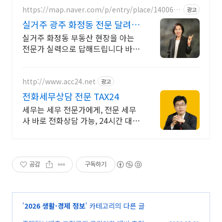
https://map.naver.com/p/entry/place/1400685
광고
469
실거주 광주 화정동 전문 달려라
호남방 전문부동산에서
실거주 화정동 부동산 현장을 아는
전문가 실력으로 답해드립니다 바로
지금 3614 5857 신뢰할수있는 중개
사
http://www.acc24.net
광고
전화세무상담 전문 TAX24
세무는 세무 전문가에게, 전문 세무
사 바로 전화상담 가능, 24시간 대기
중
공감
구독하기
'
2026 생활·경제 정보
' 카테고리의 다른 글