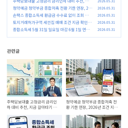
주택담보대출 고정금리 금리인하 대비 추천, 지
2026.05.31
금 갈아타기 전 반드시 확인
청약예금 청약부금 종합저축 전환 기한 연장, 20
2026.05.31
(0)
26년 조건 지금 바로 확인
손택스 종합소득세 환급금 수수료 없이 조회 방
2026.05.31
(0)
법, 지금 바로 확인
토지거래허가구역 세낀집 매매 조건 지금 확인,
2026.05.31
(0)
세입자 계약갱신 반드시 체크
종합소득세 5월 31일 일요일 마감 6월 1일 연장,
2026.05.31
(0)
신고 대상·방법 놓치면 가산세 부담
(0)
관련글
주택담보대출 고정금리 금리인
청약예금 청약부금 종합저축 전
하 대비 추천, 지금 갈아타기 전
환 기한 연장, 2026년 조건 지금
반드시 확인
바로 확인