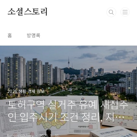
본문 바로가기
소셜스토리
홈
방명록
2026 생활·경제 정보
토허구역 실거주 유예 새집주
인 입주시기 조건 정리, 지금
바로 확인
by socialstory
2026. 5. 31.