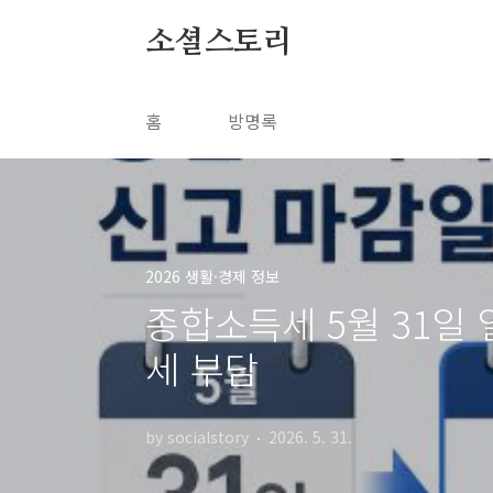
본문 바로가기
소셜스토리
홈
방명록
2026 생활·경제 정보
종합소득세 5월 31일 
세 부담
by socialstory
2026. 5. 31.