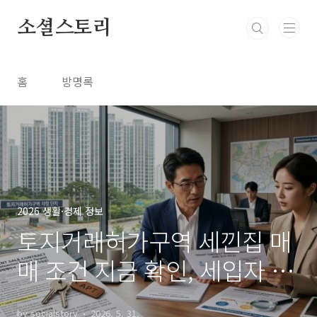
본문 바로가기
소셜스토리
홈
방명록
2026 생활·경제 정보
토지거래허가구역 세낀집 매
매 조건 지금 확인, 세입자 계
약갱신 반드시 체크
by socialstory
2026. 5. 31.