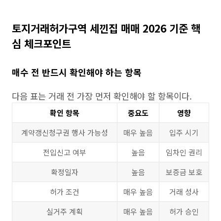
토지거래허가구역 세낀집 매매 2026 기준 핵
심 체크포인트
매수 전 반드시 확인해야 하는 항목
다음 표는 거래 전 가장 먼저 확인해야 할 항목이다.
확인 항목
중요도
영향
계약갱신청구권 행사 가능성
매우 높음
입주 시기
전입신고 여부
높음
임차인 권리
확정일자
높음
보증금 보호
허가 조건
매우 높음
거래 성사
실거주 계획
매우 높음
허가 승인