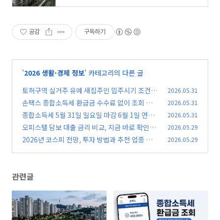
공감
구독하기
'
2026 생활·경제 정보
' 카테고리의 다른 글
토허구역 실거주 유예 새집주인 입주시기 조건 정
2026.05.31
리, 지금 바로 확인
손택스 종합소득세 환급금 수수료 없이 조회 방
2026.05.31
(0)
법, 지금 바로 확인
종합소득세 5월 31일 일요일 마감 6월 1일 연장,
2026.05.31
(0)
신고 대상·방법 놓치면 가산세 부담
오피스텔 담보 대출 금리 비교, 지금 바로 확인해
2026.05.29
(0)
야 할 은행별 조건 정리
2026년 코스피 전망, 투자 방법과 추천 업종 반드
2026.05.29
(0)
시 체크
(0)
관련글