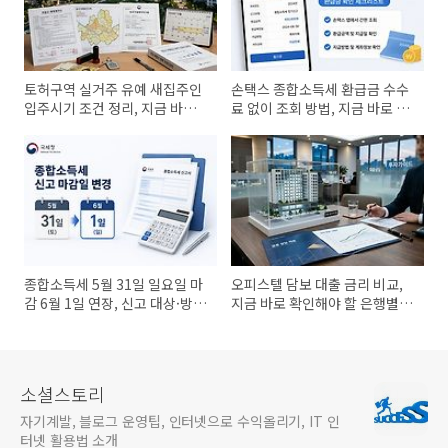
토허구역 실거주 유예 새집주인
손택스 종합소득세 환급금 수수
입주시기 조건 정리, 지금 바로
료 없이 조회 방법, 지금 바로 확
확인
인
종합소득세 5월 31일 일요일 마
오피스텔 담보 대출 금리 비교,
감 6월 1일 연장, 신고 대상·방
지금 바로 확인해야 할 은행별
법 놓치면 가산세 부담
조건 정리
소셜스토리
자기계발, 블로그 운영팁, 인터넷으로 수익올리기, IT 인
터넷 활용법 소개