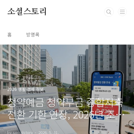
본문 바로가기
소셜스토리
홈
방명록
2026 생활·경제 정보
청약예금 청약부금 종합저축
전환 기한 연장, 2026년 조건
지금 바로 확인
by socialstory
2026. 5. 31.