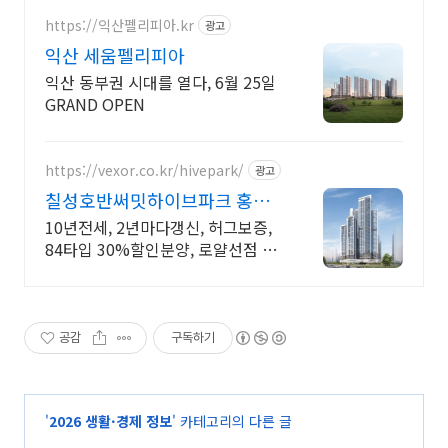
https://익산펠리피아.kr
광고
익산 세움펠리피아
익산 동부권 시대를 열다, 6월 25일
GRAND OPEN
https://vexor.co.kr/hivepark/
광고
칠성호반써밋하이브파크 홍보
관 10년 전세임대
10년전세, 2년마다갱신, 허그보증,
84타입 30%할인분양, 로얄선점 빠
르게문의
공감
구독하기
'
2026 생활·경제 정보
' 카테고리의 다른 글