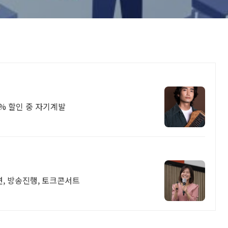
베이스 입문부터 솔로 무대까지 (입문편), 75% 할인 중 자기계발
연, 방송진행, 토크콘서트