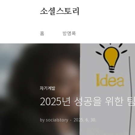
본문 바로가기
소셜스토리
홈
방명록
자기계발
2025년 성공을 위한 팀
by socialstory
2025. 6. 30.