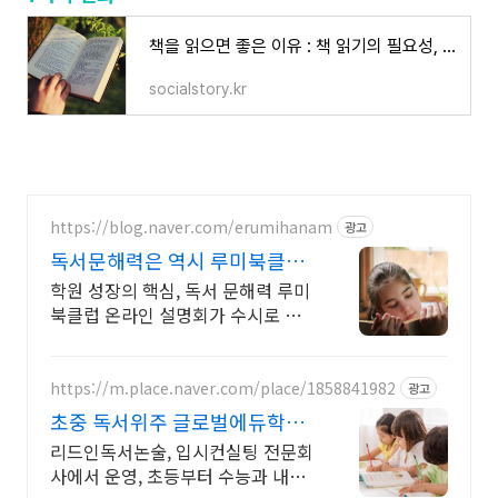
책을 읽으면 좋은 이유 : 책 읽기의 필요성, 삶이 바뀌는 7가지 변화
socialstory.kr
https://blog.naver.com/erumihanam
광고
독서문해력은 역시 루미북클럽
교육사업의 기초 경쟁력
학원 성장의 핵심, 독서 문해력 루미
북클럽 온라인 설명회가 수시로 진
행됩니다. 교과수록도서, 연계도서
중심으로 다양한 독후활동, 어휘력,
문해력, 글쓰기 완성
https://m.place.naver.com/place/1858841982
광고
초중 독서위주 글로벌에듀학원
자체 학습관, 코칭센터 운영
리드인독서논술, 입시컨실팅 전문회
사에서 운영, 초등부터 수능과 내신