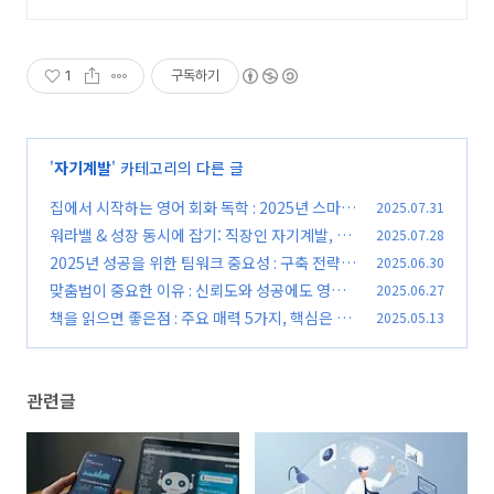
1등급 준비!
1
구독하기
'
자기계발
' 카테고리의 다른 글
집에서 시작하는 영어 회화 독학 : 2025년 스마트
2025.07.31
학습 전략
워라밸 & 성장 동시에 잡기: 직장인 자기계발, 효
2025.07.28
(0)
율적인 시간 관리 전략 5단계
2025년 성공을 위한 팀워크 중요성 : 구축 전략,
2025.06.30
(0)
갈등 해결, 실천 팁
맞춤법이 중요한 이유 : 신뢰도와 성공에도 영향
2025.06.27
(0)
을 미침
책을 읽으면 좋은점 : 주요 매력 5가지, 핵심은 변
2025.05.13
(0)
화와 성장
(0)
관련글