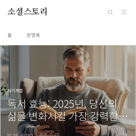
본문 바로가기
소셜스토리
홈
방명록
자기계발
독서 효능: 2025년, 당신의
삶을 변화시킬 가장 강력한
습관
by socialstory
2025. 7. 22.