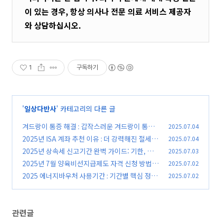
이 있는 경우, 항상 의사나 전문 의료 서비스 제공자
와 상담하십시오.
1
구독하기
'
일상다반사
' 카테고리의 다른 글
겨드랑이 통증 해결 : 갑작스러운 겨드랑이 통증,
2025.07.04
원인 및 해결책! (2025년 최신 정보)
2025년 ISA 계좌 추천 이유 : 더 강력해진 절세 효
2025.07.04
(0)
과 및 활용 전략
2025년 상속세 신고기간 완벽 가이드: 기한, 절
2025.07.03
(0)
차, 서류 총정리!
2025년 7월 양육비선지급제도 자격 신청 방법
2025.07.02
(0)
완벽 가이드!
2025 에너지바우처 사용기간 : 기간별 핵심 정보
2025.07.02
(0)
총정리
(0)
관련글