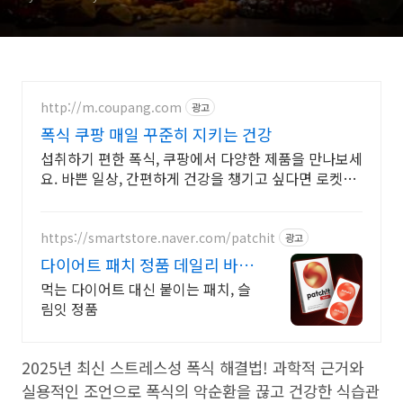
http://m.coupang.com
광고
폭식 쿠팡 매일 꾸준히 지키는 건강
섭취하기 편한 폭식, 쿠팡에서 다양한 제품을 만나보세
요. 바쁜 일상, 간편하게 건강을 챙기고 싶다면 로켓배
송으로 받아보세요.
https://smartstore.naver.com/patchit
광고
다이어트 패치 정품 데일리 바디
케어 습관
먹는 다이어트 대신 붙이는 패치, 슬
림잇 정품
2025년 최신 스트레스성 폭식 해결법! 과학적 근거와
실용적인 조언으로 폭식의 악순환을 끊고 건강한 식습관