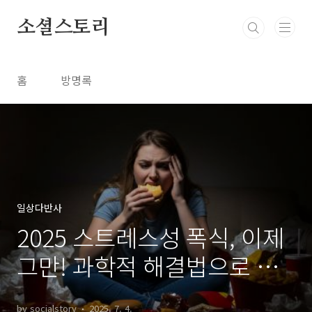
본문 바로가기
소셜스토리
홈
방명록
일상다반사
2025 스트레스성 폭식, 이제
그만! 과학적 해결법으로 건
강 되찾기
by socialstory
2025. 7. 4.