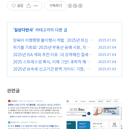
공감
구독하기
'
일상다반사
' 카테고리의 다른 글
양육비 이행명령 불이행시 처벌 : 2025년 최신 법
2025.07.05
적 제재 총정리
위기를 기회로! 2025년 부동산 공매 시장, 지금
2025.07.04
(0)
이 투자 적기? 입찰 전 필독!
2025년 ISA 계좌 추천 이유 : 더 강력해진 절세 효
2025.07.04
(0)
과 및 활용 전략
2025 스트레스성 폭식, 이제 그만! 과학적 해결
2025.07.04
(0)
법으로 건강 되찾기
2025년 상속세 신고기간 완벽 가이드: 기한, 절
2025.07.03
(0)
차, 서류 총정리!
(0)
관련글