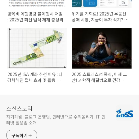
양육비 이행명령 불이행시 처벌
위기를 기회로! 2025년 부동산
: 2025년 최신 법적 제재 총정리
공매 시장, 지금이 투자 적기? 입
찰 전 필독!
2025년 ISA 계좌 추천 이유 : 더
2025 스트레스성 폭식, 이제 그
강력해진 절세 효과 및 활용 전
만! 과학적 해결법으로 건강 되
략
찾기
소셜스토리
자기계발, 블로그 운영팁, 인터넷으로 수익올리기, IT 인
터넷 활용법 소개
구독하기