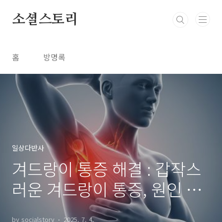
본문 바로가기
소셜스토리
홈
방명록
일상다반사
겨드랑이 통증 해결 : 갑작스
러운 겨드랑이 통증, 원인 및
해결책! (2025년 최신 정보)
by socialstory
2025. 7. 4.