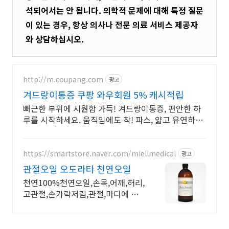
석되어서는 안 됩니다. 의학적 문제에 대해 특정 질문
이 있는 경우, 항상 의사나 전문 의료 서비스 제공자
와 상담하십시오.
http://m.coupang.com
광고
겨드랑이통증 쿠팡 와우회원 5% 캐시적립
뻐근한 부위에 시원함 가득! 겨드랑이통증, 편안한 하
루를 시작하세요. 움직임에도 착! 파스, 얇고 유연하여
일상생활이 편해요.
https://smartstore.naver.com/miellmedical
광고
관절오일 오도라타 천연오일
천연100%천연오일,손목,어깨,허리,
고관절,손가락저림,관절,마디에 바
르세요