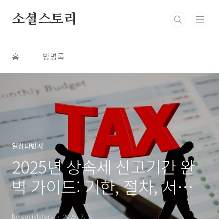
본문 바로가기
소셜스토리
홈
방명록
일상다반사
2025년 상속세 신고기간 완
벽 가이드: 기한, 절차, 서류
총정리!
by socialstory
2025. 7. 3.