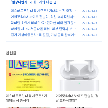
'
일상다반사
' 카테고리의 다른 글
미스터트롯3, 다음 시즌은? 기대되는 점 총정리
2024.09.13
에어팟4세대 노이즈 캔슬링, 정말 효과적일까?
2024.09.12
(0)
닥터린 초임계 비타민K2 : 건강한 뼈와 혈관을 위
2024.09.06
(0)
한 필수 영양소
라이필 시그니처콜라겐 리뷰 : 피부 탄력과 보습
2024.09.05
(0)
을 한 번에
감기 기침에좋은차 : 목 칼칼, 기침 콜록 완화에 도
2024.09.04
(0)
움되는 차 추천
(0)
관련글
미스터트롯3, 다음 시즌은? 기
에어팟4세대 노이즈 캔슬링, 정
대되는 점 총정리
말 효과적일까?