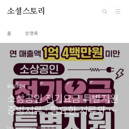
본문 바로가기
소셜스토리
홈
방명록
일상다반사
소상공인 전기요금 특별지원
증빙서류 : 필요한 서류와 절
차
by socialstory
2024. 9. 8.