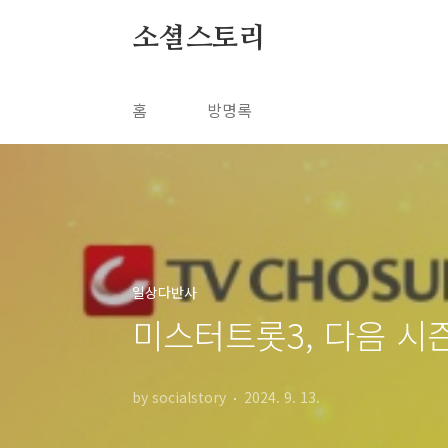
본문 바로가기
소셜스토리
홈
방명록
일상다반사
미스터트롯3, 다음 시
by socialstory
2024. 9. 13.