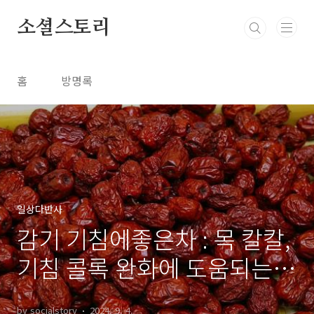
본문 바로가기
소셜스토리
홈
방명록
일상다반사
감기 기침에좋은차 : 목 칼칼,
기침 콜록 완화에 도움되는
차 추천
by socialstory
2024. 9. 4.