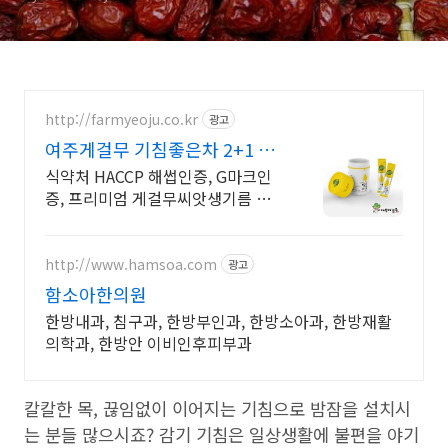
http://farmyeoju.co.kr
광고
여주게걸무 기침좋은차 2+1 이
벤트, 파우치증정
식약처 HACCP 해썹인증, G마크인
증, 프리미엄 게걸무씨앗생기름 스
틱출시
http://www.hamsoa.com
광고
함소아한의원
한방내과, 침구과, 한방부인과, 한방소아과, 한방재활
의학과, 한방안 이비인후피부과
칼칼한 목, 끊임없이 이어지는 기침으로 밤잠을 설치시
는 분들 많으시죠? 감기 기침은 일상생활에 불편을 야기