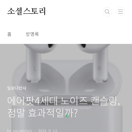
본문 바로가기
소셜스토리
홈
방명록
일상다반사
에어팟4세대 노이즈 캔슬링,
정말 효과적일까?
by socialstory
2024. 9. 12.