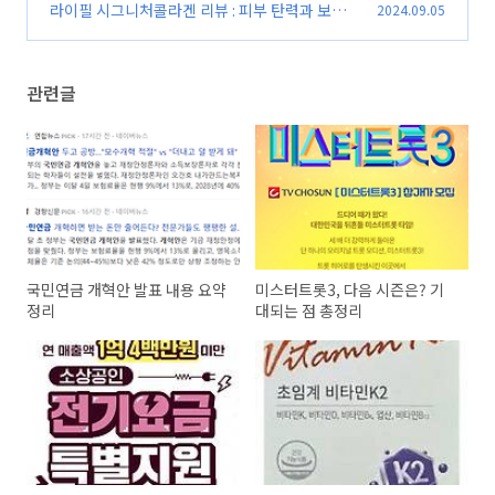
한 필수 영양소
라이필 시그니처콜라겐 리뷰 : 피부 탄력과 보습
2024.09.05
(0)
을 한 번에
(0)
관련글
국민연금 개혁안 발표 내용 요약
미스터트롯3, 다음 시즌은? 기
정리
대되는 점 총정리