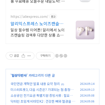
품 무료배송 오늘주문 내일도착! 꼭
필요한 제품은 쿠팡에서 더 저렴하
게, 로켓배송으로 더 빠르게!
https://aliexpress.com/
광고
알리익스프레스 노이즈캔슬링
내 맘에 쏙드는 오늘의 특가
일상 필수템 이어폰! 알리에서 노이
즈캔슬링 검색후 다양한 상품 쇼핑
해보세요
공감
구독하기
'
일상다반사
' 카테고리의 다른 글
국민연금 개혁안 발표 내용 요약 정리
2024.09.14
(0)
미스터트롯3, 다음 시즌은? 기대되는 점 총정리
2024.09.13
소상공인 전기요금 특별지원 증빙서류 : 필요한
2024.09.08
(0)
서류와 절차
닥터린 초임계 비타민K2 : 건강한 뼈와 혈관을 위
2024.09.06
(0)