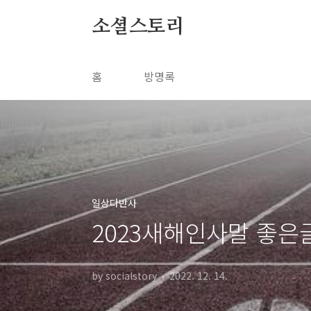
본문 바로가기
소셜스토리
홈
방명록
일상다반사
2023새해인사말 좋은
by socialstory
2022. 12. 14.