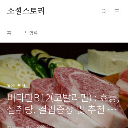
본문 바로가기
소셜스토리
홈
방명록
일상다반사
비타민B12(코발라민) : 효능,
섭취량, 결핍증상 및 추천 음
식
by socialstory
2022. 11. 4.