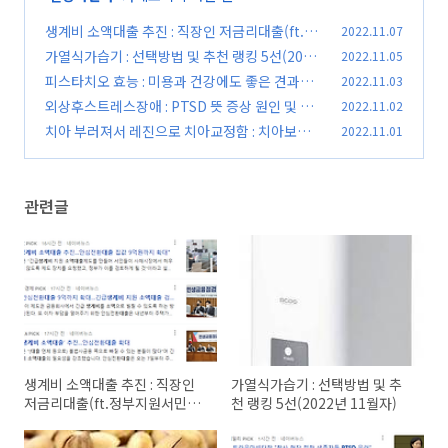
생계비 소액대출 추진 : 직장인 저금리대출(ft.정
2022.11.07
부지원서민대출)
가열식가습기 : 선택방법 및 추천 랭킹 5선(2022
2022.11.05
(0)
년 11월자)
피스타치오 효능 : 미용과 건강에도 좋은 견과류
2022.11.03
(0)
의 여왕
외상후스트레스장애 : PTSD 뜻 증상 원인 및 치
2022.11.02
(0)
료법
치아 부러져서 레진으로 치아교정함 : 치아보존치
2022.11.01
(0)
료
(0)
관련글
생계비 소액대출 추진 : 직장인
가열식가습기 : 선택방법 및 추
저금리대출(ft.정부지원서민대
천 랭킹 5선(2022년 11월자)
출)