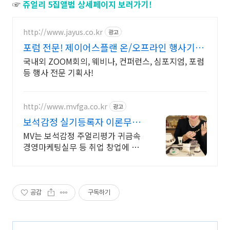
☞
쥬얼리 5집앨범 상세페이지 보러가기!
http://www.jayus.co.kr
광고
포럼 전문! 제이어스플랜 온/오프라인 행사기획
대행!
국내외 ZOOM회의, 웨비나, 컨퍼런스, 심포지엄, 포럼
등 행사 전문 기획사!
http://www.mvfga.co.kr
광고
보석감정 실기등록자 이론무료
주얼리창업취업전문학원37년
MV는 보석감정 주얼리평가 귀금속
경영마케팅실무 등 취업 창업에 특
화된 종합과정
공감
구독하기