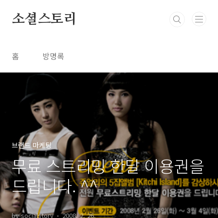
본문 바로가기
소셜스토리
홈
방명록
브랜드 마케팅
무료 스트리밍 한달 이용권을
드립니다. ^^
by socialstory
2008. 2. 26.